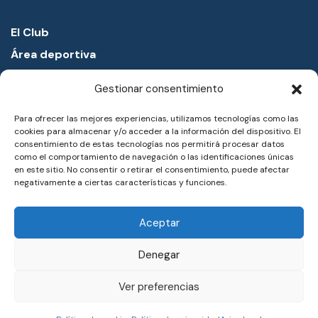
El Club
Área deportiva
Proyectos educativos
Gestionar consentimiento
Academia náutica
Para ofrecer las mejores experiencias, utilizamos tecnologías como las
Entorno
cookies para almacenar y/o acceder a la información del dispositivo. El
Noticias
consentimiento de estas tecnologías nos permitirá procesar datos
como el comportamiento de navegación o las identificaciones únicas
Notas de prensa
en este sitio. No consentir o retirar el consentimiento, puede afectar
negativamente a ciertas características y funciones.
Trabaja con nosotros
Reservas
Aceptar
Aviso legal
Denegar
Política de privacidad
Ver preferencias
Política de cookies
Preguntas frecuentes