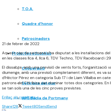
T.O.A.
Quadre d’honor
Patrocinadors
21 de febrer de 2022
Aquest cap de setmana s’ha disputat a les instal·lacions del
Projectes educatius
en les classes Ilca 4, Ilca 6, TDV Techno, TDV Raceboard i 29
El dissabte, amb una previsió de vents forts, l’organització v
Cooperació
diumenge, amb una previsió completament diferent, es va sa
d’Héctor Pérez en categoria Sub 17 i de Liam Villalba en cate
patrons del C.N. Ibiza van dominar totes dos categories. En Il
Setmana del mar
se tan sols una de les cinc proves previstes.
Enllaç als resultats
APS Badia de Portmany
Share
128
Tweet
80
Send
Send