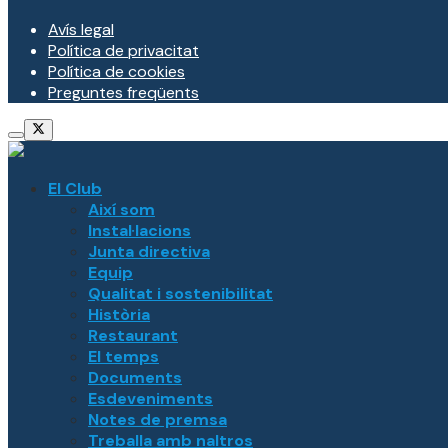
Avís legal
Política de privacitat
Política de cookies
Preguntes freqüents
El Club
Així som
Instal·lacions
Junta directiva
Equip
Qualitat i sostenibilitat
Història
Restaurant
El temps
Documents
Esdeveniments
Notes de premsa
Treballa amb naltros