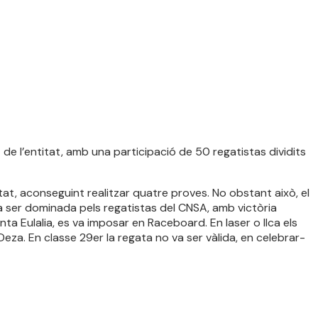
de l’entitat, amb una participació de 50 regatistas dividits
retat, aconseguint realitzar quatre proves. No obstant això, el
a ser dominada pels regatistas del CNSA, amb victòria
ta Eulalia, es va imposar en Raceboard. En laser o Ilca els
Deza. En classe 29er la regata no va ser vàlida, en celebrar-