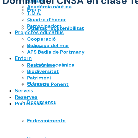
Domini del CNSA en clase Te
Cursos
Acadèmia nàutica
Equip
T.O.A.
Quadre d’honor
Patrocinadors
Qualitat i sostenibilitat
Projectes educatius
Cooperació
Setmana del mar
Història
APS Badia de Portmany
Entorn
Posidònia oceànica
Restaurant
Biodiversitat
Patrimoni
El temps
Costa de Ponent
Serveis
Reserves
Documents
Portal usuari
Esdeveniments