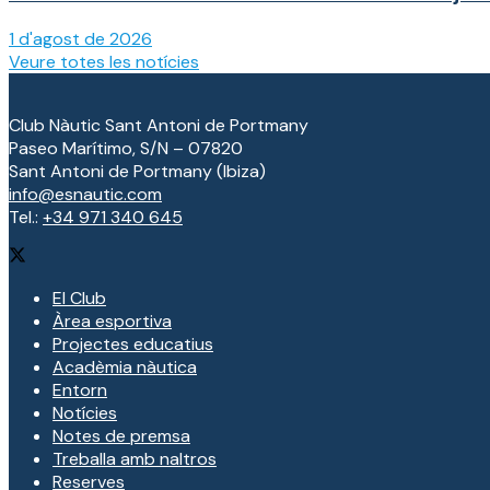
1 d'agost de 2026
Veure totes les notícies
Club Nàutic Sant Antoni de Portmany
Paseo Marítimo, S/N – 07820
Sant Antoni de Portmany (Ibiza)
info@esnautic.com
Tel.:
+34 971 340 645
El Club
Àrea esportiva
Projectes educatius
Acadèmia nàutica
Entorn
Notícies
Notes de premsa
Treballa amb naltros
Reserves