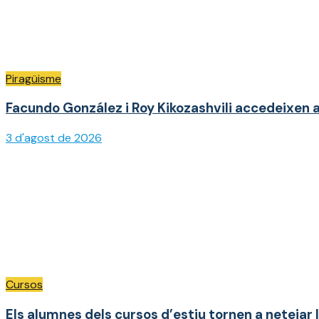
Piragüisme
Facundo González i Roy Kikozashvili accedeixen a
3 d'agost de 2026
Cursos
Els alumnes dels cursos d’estiu tornen a netejar