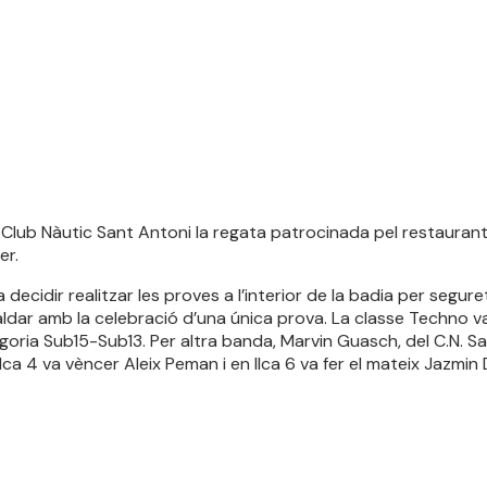
 Club Nàutic Sant Antoni la regata patrocinada pel restaurant 
er.
a decidir realitzar les proves a l’interior de la badia per segu
ldar amb la celebració d’una única prova. La classe Techno v
goria Sub15-Sub13. Per altra banda, Marvin Guasch, del C.N. San
ca 4 va vèncer Aleix Peman i en Ilca 6 va fer el mateix Jazmin 