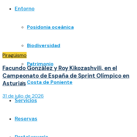
Entorno
Posidonia oceánica
Biodiversidad
Piragüismo
Patrimonio
Facundo González y Roy Kikozashvili, en el
Campeonato de España de Sprint Olímpico en
Costa de Poniente
Asturias
31 de julio de 2026
Servicios
Reservas