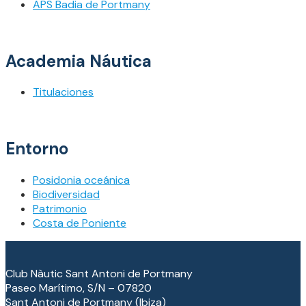
APS Badia de Portmany
Academia Náutica
Titulaciones
Entorno
Posidonia oceánica
Biodiversidad
Patrimonio
Costa de Poniente
Club Nàutic Sant Antoni de Portmany
Paseo Marítimo, S/N – 07820
Sant Antoni de Portmany (Ibiza)