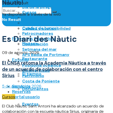
Nàutic!
Piragüismo
View All Result
Día de la piragua
Cursos
Equipo
Ya disponible a través de la web
Academia náutica
No Result
T.O.A.
Cuadro de honor
Calidad y sostenibilidad
View All Result
Patrocinadores
Es Diari des Nàutic
Proyectos Educativos
Historia
Cooperación
Setmana del mar
09 de agosto, 2026
APS Badia de Portmany
Restaurante
Entorno
El CNSA retoma la Academia Náutica a través
Posidonia oceánica
de un acuerdo de colaboración con el centro
Biodiversidad
El tiempo
Sirius
Patrimonio
Costa de Poniente
5 de agosto de 2026
Servicios
Documentos
Reservas
Cursos
Portal usuario
Eventos
El Club Nàutic Sant Antoni ha alcanzado un acuerdo de
colaboración con la escuela náutica Sirius, originaria de