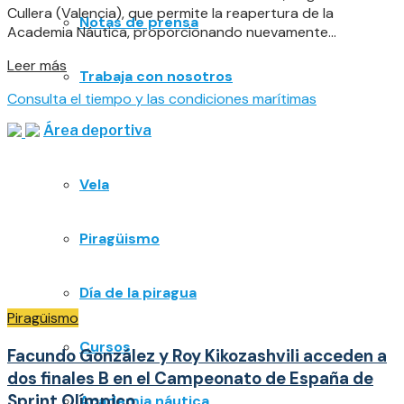
Cullera (Valencia), que permite la reapertura de la
Notas de prensa
Academia Náutica, proporcionando nuevamente...
Details
Leer más
Trabaja con nosotros
Consulta el tiempo y las condiciones marítimas
Área deportiva
Vela
Piragüismo
Día de la piragua
Piragüismo
Cursos
Facundo González y Roy Kikozashvili acceden a
dos finales B en el Campeonato de España de
Sprint Olímpico
Academia náutica