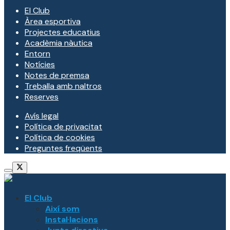
El Club
Àrea esportiva
Projectes educatius
Acadèmia nàutica
Entorn
Notícies
Notes de premsa
Treballa amb naltros
Reserves
Avís legal
Política de privacitat
Política de cookies
Preguntes freqüents
El Club
Així som
Instal·lacions