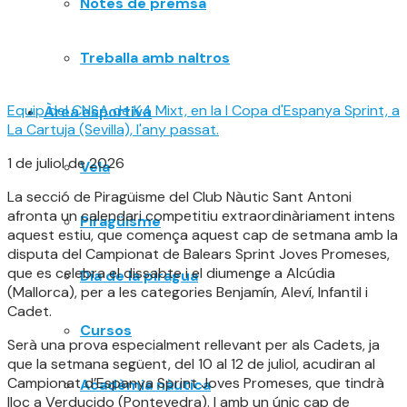
Notes de premsa
Treballa amb naltros
Equip del CNSA de K4 Mixt, en la I Copa d'Espanya Sprint, a
Àrea esportiva
La Cartuja (Sevilla), l'any passat.
1 de juliol de 2026
Vela
La secció de Piragüisme del Club Nàutic Sant Antoni
afronta un calendari competitiu extraordinàriament intens
Piragüisme
aquest estiu, que comença aquest cap de setmana amb la
disputa del Campionat de Balears Sprint Joves Promeses,
que es celebra el dissabte i el diumenge a Alcúdia
Dia de la piragua
(Mallorca), per a les categories Benjamín, Aleví, Infantil i
Cadet.
Cursos
Serà una prova especialment rellevant per als Cadets, ja
que la setmana següent, del 10 al 12 de juliol, acudiran al
Campionat d’Espanya Sprint Joves Promeses, que tindrà
Acadèmia nàutica
lloc a Verducido (Pontevedra). I amb un únic cap de