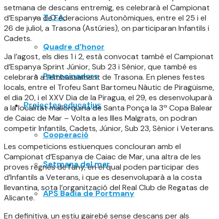
setmana de descans entremig, es celebrarà el Campionat
T.O.A.
d’Espanya de Federacions Autonòmiques, entre el 25 i el
26 de juliol, a Trasona (Astúries), on participaran Infantils i
Cadets.
Quadre d’honor
Ja l’agost, els dies 1 i 2, està convocat també el Campionat
d’Espanya Sprint Júnior, Sub 23 i Sènior, que també es
Patrocinadors
celebrarà a l’embassament de Trasona. En plenes festes
locals, entre el Trofeu Sant Bartomeu Nàutic de Piragüisme,
el dia 20, i el XXV Dia de la Piragua, el 29, es desenvoluparà
Projectes educatius
a la localitat mallorquina de Santa Ponça la 3ª Copa Balear
de Caiac de Mar – Volta a les Illes Malgrats, on podran
competir Infantils, Cadets, Júnior, Sub 23, Sènior i Veterans.
Cooperació
Les competicions estiuenques conclouran amb el
Campionat d’Espanya de Caiac de Mar, una altra de les
Setmana del mar
proves regnes de l’any, en el qual poden participar des
d’Infantils a Veterans, i que es desenvoluparà a la costa
llevantina, sota l’organització del Real Club de Regatas de
APS Badia de Portmany
Alicante.
En definitiva, un estiu gairebé sense descans per als