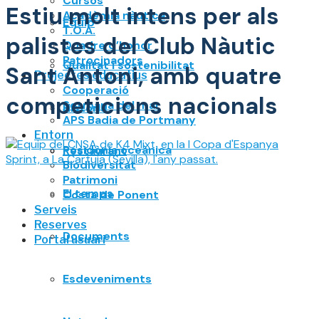
Cursos
Estiu molt intens per als
Acadèmia nàutica
Equip
T.O.A.
palistes del Club Nàutic
Quadre d’honor
Patrocinadors
Qualitat i sostenibilitat
Sant Antoni, amb quatre
Projectes educatius
Cooperació
competicions nacionals
Setmana del mar
Història
APS Badia de Portmany
Entorn
Posidònia oceànica
Restaurant
Biodiversitat
Patrimoni
El temps
Costa de Ponent
Serveis
Reserves
Documents
Portal usuari
Esdeveniments