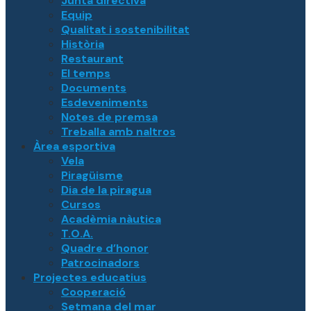
Junta directiva
Equip
Qualitat i sostenibilitat
Història
Restaurant
El temps
Documents
Esdeveniments
Notes de premsa
Treballa amb naltros
Àrea esportiva
Vela
Piragüisme
Dia de la piragua
Cursos
Acadèmia nàutica
T.O.A.
Quadre d’honor
Patrocinadors
Projectes educatius
Cooperació
Setmana del mar