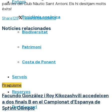
Entorn
palistes del Club Nàutic Sant Antoni. Els hi desitjam molts
èxits!
Posidònia oceànica
Share
129
Tweet
81
Send
Send
Notícies relacionades
Biodiversitat
Patrimoni
Costa de Ponent
Serveis
Piragüisme
Reserves
Facundo González i Roy Kikozashvili accedeixen
a dos finals B en el Campionat d’Espanya de
Portal usuari
Sprint Olímpic