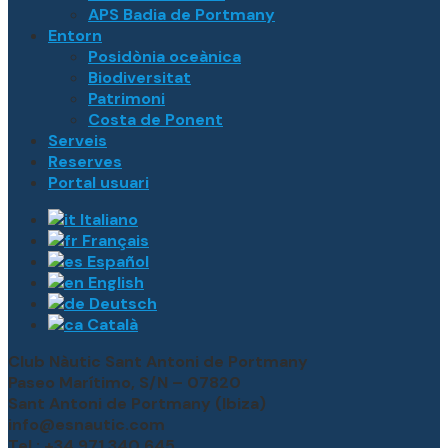
APS Badia de Portmany
Entorn
Posidònia oceànica
Biodiversitat
Patrimoni
Costa de Ponent
Serveis
Reserves
Portal usuari
Italiano
Français
Español
English
Deutsch
Català
Club Nàutic Sant Antoni de Portmany
Paseo Marítimo, S/N – 07820
Sant Antoni de Portmany (Ibiza)
info@esnautic.com
Tel.: +34 971 340 645