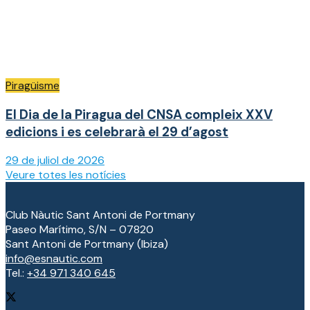
Piragüisme
El Dia de la Piragua del CNSA compleix XXV
edicions i es celebrarà el 29 d’agost
29 de juliol de 2026
Veure totes les notícies
Club Nàutic Sant Antoni de Portmany
Paseo Marítimo, S/N – 07820
Sant Antoni de Portmany (Ibiza)
info@esnautic.com
Tel.:
+34 971 340 645