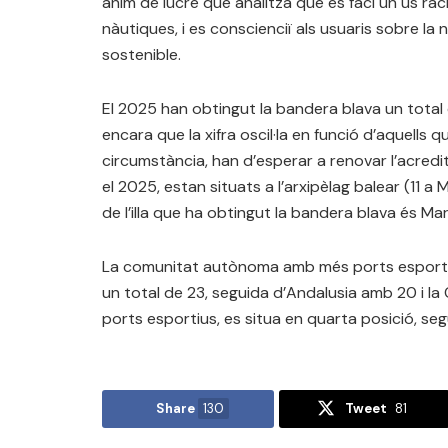
ànim de lucre que analitza que es faci un ús racio
nàutiques, i es conscienciï als usuaris sobre la
sostenible.
El 2025 han obtingut la bandera blava un total 
encara que la xifra oscil·la en funció d’aquells 
circumstància, han d’esperar a renovar l’acredi
el 2025, estan situats a l’arxipèlag balear (11 a M
de l’illa que ha obtingut la bandera blava és Mari
La comunitat autònoma amb més ports esportiu
un total de 23, seguida d’Andalusia amb 20 i la
ports esportius, es situa en quarta posició, segu
Share
130
Tweet
81