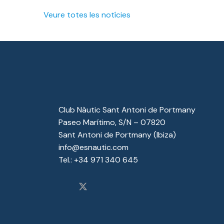
Veure totes les notícies
Club Nàutic Sant Antoni de Portmany
Paseo Marítimo, S/N – 07820
Sant Antoni de Portmany (Ibiza)
info@esnautic.com
Tel.:
+34 971 340 645