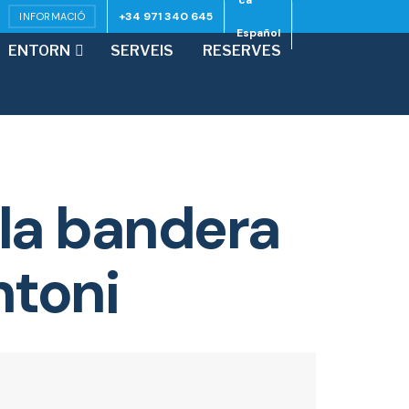
ca
+34 971 340 645
INFORMACIÓ
Español
ENTORN
SERVEIS
RESERVES
la bandera
ntoni