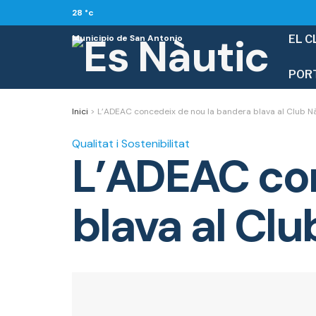
28
°c
Municipio de San Antonio
EL C
POR
Inici
>
L’ADEAC concedeix de nou la bandera blava al Club Nà
Qualitat i Sostenibilitat
L’ADEAC con
blava al Cl