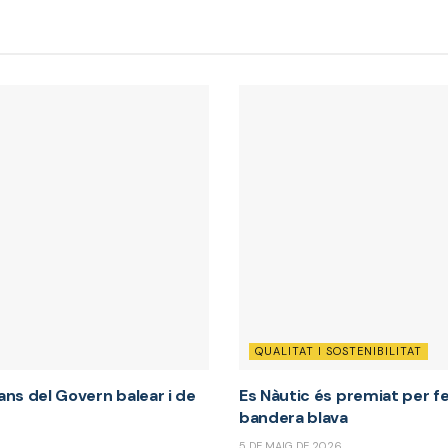
QUALITAT I SOSTENIBILITAT
ans del Govern balear i de
Es Nàutic és premiat per f
bandera blava
5 DE MAIG DE 2026