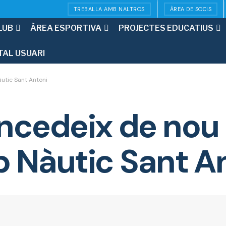
TREBALLA AMB NALTROS
ÀREA DE SOCIS
LUB
ÀREA ESPORTIVA
PROJECTES EDUCATIUS
TAL USUARI
utic Sant Antoni
cedeix de nou 
ub Nàutic Sant A