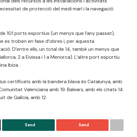
nal dels recursos a les instal·lacions i activitats
 necessitat de protecció del medi marí i la navegació
de 101 ports esportius (un menys que l’any passat),
que es troben en fase d’obres i, per aquesta
tació. D’entre ells, un total de 14, també un menys que
allorca, 2 a Eivissa i 1 a Menorca). L’altre port esportiu
na Ibiza.
s certificats amb la bandera blava és Catalunya, amb
 Comunitat Valenciana amb 19. Balears, amb els citats 14
it de Galícia, amb 12.
Send
Send