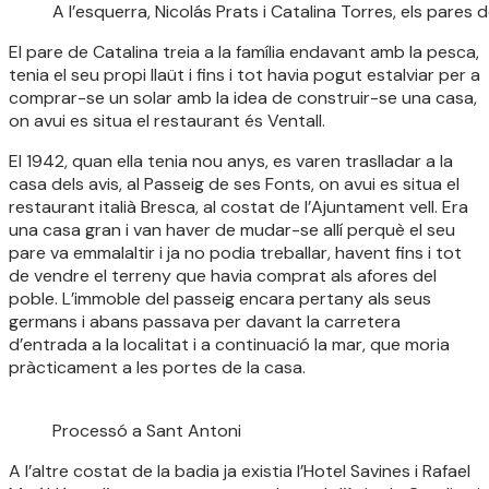
A l’esquerra, Nicolás Prats i Catalina Torres, els pares 
El pare de Catalina treia a la família endavant amb la pesca,
tenia el seu propi llaüt i fins i tot havia pogut estalviar per a
comprar-se un solar amb la idea de construir-se una casa,
on avui es situa el restaurant és Ventall.
El 1942, quan ella tenia nou anys, es varen traslladar a la
casa dels avis, al Passeig de ses Fonts, on avui es situa el
restaurant italià Bresca, al costat de l’Ajuntament vell. Era
una casa gran i van haver de mudar-se allí perquè el seu
pare va emmalaltir i ja no podia treballar, havent fins i tot
de vendre el terreny que havia comprat als afores del
poble. L’immoble del passeig encara pertany als seus
germans i abans passava per davant la carretera
d’entrada a la localitat i a continuació la mar, que moria
pràcticament a les portes de la casa.
Processó a Sant Antoni
A l’altre costat de la badia ja existia l’Hotel Savines i Rafael