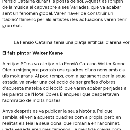
Pensió Catalina durant la posta de sol. Aquest és l’origen
de la música al capvespre a ses Variades, que va acabar
sent un fenomen global. Varen haver de construir un
‘tablao’ flamenc per als artistes i les actuacions varen tenir
gran èxit.
La Pensió Catalina tenia una platja artificial d’arena vo
El fals pintor Walter Keane
A mitjan 60 es va allotjar a la Pensió Catalina Walter Keane.
Oferia mitjançant postals uns quadres d’uns nens amb els
ulls molt grans. Al poc temps, com a agraïment per la seua
estada, va enviar una col·lecció de serigrafies d’obres
d’aquesta mateixa col·lecció, que varen acabar penjades a
les parets de l’Hotel Coves Blanques i que despertaven
l’admiració de molts hostes.
Anys després es va publicar la seua història. Pel que
sembla, ell venia aquests quadres com a propis, però en
realitat els feia la seua dona, que romania en l’anonimat.
Cada vegada eren més famosos i la mentida creixia com