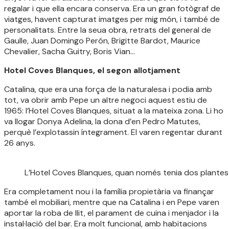
regalar i que ella encara conserva. Era un gran fotògraf de
viatges, havent capturat imatges per mig món, i també de
personalitats. Entre la seua obra, retrats del general de
Gaulle, Juan Domingo Perón, Brigitte Bardot, Maurice
Chevalier, Sacha Guitry, Boris Vian…
Hotel Coves Blanques, el segon allotjament
Catalina, que era una força de la naturalesa i podia amb
tot, va obrir amb Pepe un altre negoci aquest estiu de
1965: l’Hotel Coves Blanques, situat a la mateixa zona. Li ho
va llogar Donya Adelina, la dona d’en Pedro Matutes,
perquè l’explotassin íntegrament. El varen regentar durant
26 anys.
L’Hotel Coves Blanques, quan només tenia dos plantes
Era completament nou i la família propietària va finançar
també el mobiliari, mentre que na Catalina i en Pepe varen
aportar la roba de llit, el parament de cuina i menjador i la
instal·lació del bar. Era molt funcional, amb habitacions