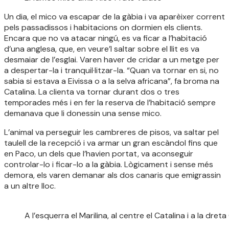
Un dia, el mico va escapar de la gàbia i va aparèixer corrent
pels passadissos i habitacions on dormien els clients.
Encara que no va atacar ningú, es va ficar a l’habitació
d’una anglesa, que, en veure’l saltar sobre el llit es va
desmaiar de l’esglai. Varen haver de cridar a un metge per
a despertar-la i tranquil·litzar-la. “Quan va tornar en si, no
sabia si estava a Eivissa o a la selva africana”, fa broma na
Catalina. La clienta va tornar durant dos o tres
temporades més i en fer la reserva de l’habitació sempre
demanava que li donessin una sense mico.
L’animal va perseguir les cambreres de pisos, va saltar pel
taulell de la recepció i va armar un gran escàndol fins que
en Paco, un dels que l’havien portat, va aconseguir
controlar-lo i ficar-lo a la gàbia. Lògicament i sense més
demora, els varen demanar als dos canaris que emigrassin
a un altre lloc.
A l’esquerra el Marilina, al centre el Catalina i a la dre