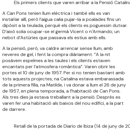
Els primers clients que varen arribar a la Pensió Catali
A Can Pons tenien llum elèctrica i també ells es van
instal·lar allí, però l’aigua calia pujar-la a poalades fins un
dipòsit a la teulada, perquè els clients es poguessin dutxar.
D’això solia ocupar-se el germà Vicent o n’Armando, un
nebot d’Astúries que passava els estius amb ells.
A la pensió, però, va caldre arrencar sense llum, amb
neveres de gel, i fent la compra diàriament. “A la nit
posàvem espelmes a les taules i els clients estaven
encantats per l’atmosfera romàntica”. Varen obrir les
portes el 10 de juny de 1957. Per si no tenien bastant amb
tots aquests projectes, na Catalina estava embarassada
de la primera filla, na Matilde, i va donar a llum el 26 de juny
de 1957, en plena temporada, a l’habitació de Can Pons.
Als tres dies ja estava treballant a la pensió. Després es
varen fer una habitació als baixos del nou edifici, a la part
de darrere.
Retall de la portada de Diario de Ibiza (14 de juny de 