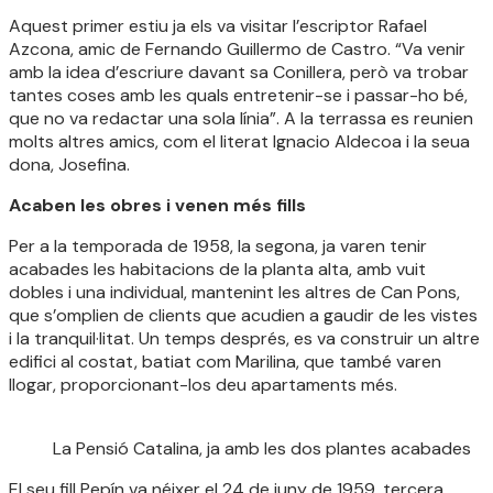
Aquest primer estiu ja els va visitar l’escriptor Rafael
Azcona, amic de Fernando Guillermo de Castro. “Va venir
amb la idea d’escriure davant sa Conillera, però va trobar
tantes coses amb les quals entretenir-se i passar-ho bé,
que no va redactar una sola línia”. A la terrassa es reunien
molts altres amics, com el literat Ignacio Aldecoa i la seua
dona, Josefina.
Acaben les obres i venen més fills
Per a la temporada de 1958, la segona, ja varen tenir
acabades les habitacions de la planta alta, amb vuit
dobles i una individual, mantenint les altres de Can Pons,
que s’omplien de clients que acudien a gaudir de les vistes
i la tranquil·litat. Un temps després, es va construir un altre
edifici al costat, batiat com Marilina, que també varen
llogar, proporcionant-los deu apartaments més.
La Pensió Catalina, ja amb les dos plantes acabades
El seu fill Pepín va néixer el 24 de juny de 1959, tercera