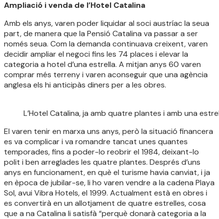
Ampliació i venda de l’Hotel Catalina
Amb els anys, varen poder liquidar al soci austríac la seua
part, de manera que la Pensió Catalina va passar a ser
només seua. Com la demanda continuava creixent, varen
decidir ampliar el negoci fins les 74 places i elevar la
categoria a hotel d’una estrella. A mitjan anys 60 varen
comprar més terreny i varen aconseguir que una agència
anglesa els hi anticipàs diners per a les obres.
L’Hotel Catalina, ja amb quatre plantes i amb una estrel
El varen tenir en marxa uns anys, però la situació financera
es va complicar i va romandre tancat unes quantes
temporades, fins a poder-lo reobrir el 1984, deixant-lo
polit i ben arreglades les quatre plantes. Després d’uns
anys en funcionament, en què el turisme havia canviat, i ja
en època de jubilar-se, li ho varen vendre a la cadena Playa
Sol, avui Vibra Hotels, el 1999. Actualment està en obres i
es convertirà en un allotjament de quatre estrelles, cosa
que a na Catalina li satisfà “perquè donarà categoria a la