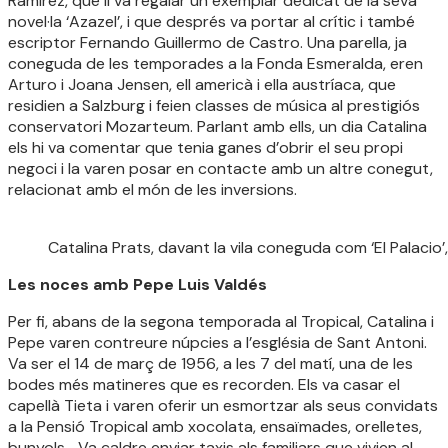
Ramírez, que li va regalar un exemplar dedicat de la seva
novel·la ‘Azazel’, i que després va portar al crític i també
escriptor Fernando Guillermo de Castro. Una parella, ja
coneguda de les temporades a la Fonda Esmeralda, eren
Arturo i Joana Jensen, ell americà i ella austríaca, que
residien a Salzburg i feien classes de música al prestigiós
conservatori Mozarteum. Parlant amb ells, un dia Catalina
els hi va comentar que tenia ganes d’obrir el seu propi
negoci i la varen posar en contacte amb un altre conegut,
relacionat amb el món de les inversions.
Catalina Prats, davant la vila coneguda com ‘El Palacio’
Les noces amb Pepe Luis Valdés
Per fi, abans de la segona temporada al Tropical, Catalina i
Pepe varen contreure núpcies a l’església de Sant Antoni.
Va ser el 14 de març de 1956, a les 7 del matí, una de les
bodes més matineres que es recorden. Els va casar el
capellà Tieta i varen oferir un esmortzar als seus convidats
a la Pensió Tropical amb xocolata, ensaïmades, orelletes,
bunyols… Va caldre enviar taxis als familiars que vivien al