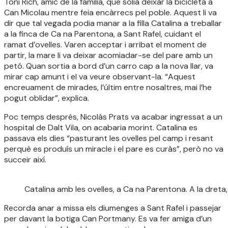
Toni Rich, amic de la família, que solia deixar la bicicleta a
Can Micolau mentre feia encàrrecs pel poble. Aquest li va
dir que tal vegada podia manar a la filla Catalina a treballar
a la finca de Ca na Parentona, a Sant Rafel, cuidant el
ramat d’ovelles. Varen acceptar i arribat el moment de
partir, la mare li va deixar acomiadar-se del pare amb un
petó. Quan sortia a bord d’un carro cap a la nova llar, va
mirar cap amunt i el va veure observant-la. “Aquest
encreuament de mirades, l’últim entre nosaltres, mai l’he
pogut oblidar”, explica.
Poc temps després, Nicolás Prats va acabar ingressat a un
hospital de Dalt Vila, on acabaria morint. Catalina es
passava els dies “pasturant les ovelles pel camp i resant
perquè es produís un miracle i el pare es curàs”, però no va
succeir així.
Catalina amb les ovelles, a Ca na Parentona. A la dreta,
Recorda anar a missa els diumenges a Sant Rafel i passejar
per davant la botiga Can Portmany. Es va fer amiga d’un