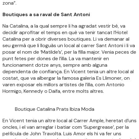
zona”.
Boutiques a sa raval de Sant Antoni
Na Catalina, a la qual sempre li ha agradat vestir bé, va
decidir aprofitar el temps en què va tenir tancat l’Hotel
Catalina per a obrir diverses boutiques. Li va demanar al
seu germà que li lloguàs un local al carrer Sant Antoni i li va
posar el nom de ‘Matilde’s’, per la filla major. Venia peces de
punt fetes per dones de l’illa. La va mantenir en
funcionament dotze anys, sempre amb alguna
dependenta de confiança. En Vicent tenia un altre local al
costat, que va albergar la famosa galeria Es Llimoner, on
varen exposar els millors artistes de l’illa, com Antonio
Hormigo, Kennedy o Daifa, entre molts altres.
Boutique Catalina Prats Ibiza Moda
En Vicent tenia un altre local al Carrer Ample, heretat d’uns
oncles, i el van arreglar i batiar com ‘Supergrease’, per la
pel·lícula de John Travolta. Luis Amor els hi va fer uns