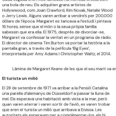
una bola de neu. Els adquirien grans artistes de
Hollywwood, com Joan Crawford, Kim Novak, Natalie Wood
o Jerry Lewis. Alguns varen arribar a vendre’s per 200.000
dòlars de l’època. Margaret es tancava a l’estudi i pintava
16 hores, sense que el món o la seua pròpia família
sabessin que era ella. El 1975, després de divorciar-se,
Margaret va confessar la veritat en un programa de ràdio.
El director de cinema Tim Burton va portar la història a la
pantalla gran, a través de la pel·lícula ‘Big Eyes’,
interpretada per Amy Adams i Christopher Waltz, el 2014.
Làmina de Margaret Keane de les que el seu marit va en
El turista un milió
El 28 de setembre de 1971 va arribar a la Pensió Catalina
una parella d’alemanys de Düsseldorf a passar la lluna de
mel. Els esperava una habitació amb vista a la mar, però
quan varen aterrar i varen sortir de l’avió, es varen trobar
que eren el turista un milió que arribava a Eivissa. Les
autoritats els esperaven per a complimentar-los, els hi