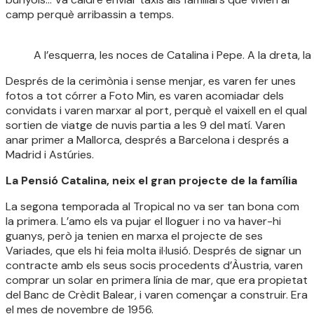
camp perquè arribassin a temps.
A l’esquerra, les noces de Catalina i Pepe. A la dreta, la 
Després de la cerimònia i sense menjar, es varen fer unes
fotos a tot córrer a Foto Min, es varen acomiadar dels
convidats i varen marxar al port, perquè el vaixell en el qual
sortien de viatge de nuvis partia a les 9 del matí. Varen
anar primer a Mallorca, després a Barcelona i després a
Madrid i Astúries.
La Pensió Catalina, neix el gran projecte de la família
La segona temporada al Tropical no va ser tan bona com
la primera. L’amo els va pujar el lloguer i no va haver-hi
guanys, però ja tenien en marxa el projecte de ses
Variades, que els hi feia molta il·lusió. Després de signar un
contracte amb els seus socis procedents d’Àustria, varen
comprar un solar en primera línia de mar, que era propietat
del Banc de Crèdit Balear, i varen començar a construir. Era
el mes de novembre de 1956.