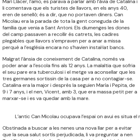
Marí Llácer, l’amo, es parava a parlar amb l’àvia de Catalina i
li comentava que els turistes de llavors, en els anys 40,
eren de senellò; és a dir, que no portaven diners. Can
Micolau era la parada de tota la gent coneguda de la
família que venia a Sant Antoni. Els diumenges les dones
del camp passaven a recollir és catrets, les cadires
plegables que llavors s’empraven per a anar a missa
perquè a l’església encara no s’havien instal·lat bancs.
Malgrat l’ànsia de coneixement de Catalina, només va
poder anar a l’escola fins als 12 anys. La malaltia que sofria
el seu pare era tuberculosi i el metge va aconsellar que les
tres germanes sortissin de la casa per a no contagiar-se.
Catalina era la major i després la seguien María i Pepita, de
9 i 7 anys, i el nen, Vicent, amb 3, que era massa petit per a
marxar-se i es va quedar amb la mare.
L’antic Can Micolau ocupava l’espai on avui es situa el
Obstinada a buscar a les nenes una nova llar per a evitar
que la seua salut sortís perjudicada, li va preguntar a nen