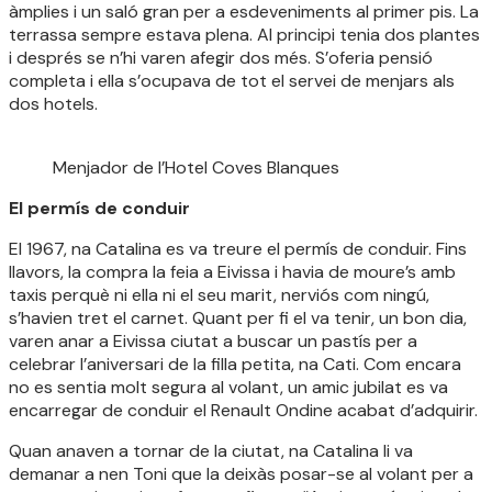
àmplies i un saló gran per a esdeveniments al primer pis. La
terrassa sempre estava plena. Al principi tenia dos plantes
i després se n’hi varen afegir dos més. S’oferia pensió
completa i ella s’ocupava de tot el servei de menjars als
dos hotels.
Menjador de l’Hotel Coves Blanques
El permís de conduir
El 1967, na Catalina es va treure el permís de conduir. Fins
llavors, la compra la feia a Eivissa i havia de moure’s amb
taxis perquè ni ella ni el seu marit, nerviós com ningú,
s’havien tret el carnet. Quant per fi el va tenir, un bon dia,
varen anar a Eivissa ciutat a buscar un pastís per a
celebrar l’aniversari de la filla petita, na Cati. Com encara
no es sentia molt segura al volant, un amic jubilat es va
encarregar de conduir el Renault Ondine acabat d’adquirir.
Quan anaven a tornar de la ciutat, na Catalina li va
demanar a nen Toni que la deixàs posar-se al volant per a