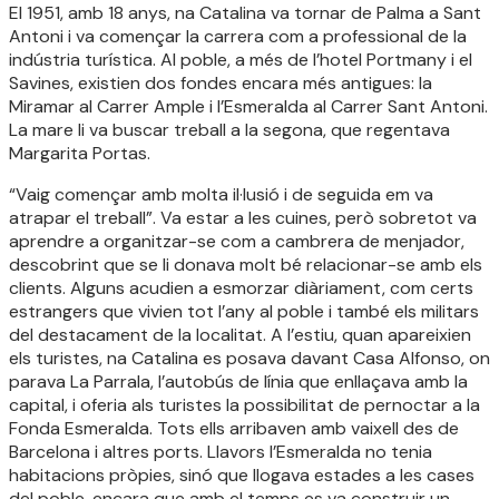
El 1951, amb 18 anys, na Catalina va tornar de Palma a Sant
Antoni i va començar la carrera com a professional de la
indústria turística. Al poble, a més de l’hotel Portmany i el
Savines, existien dos fondes encara més antigues: la
Miramar al Carrer Ample i l’Esmeralda al Carrer Sant Antoni.
La mare li va buscar treball a la segona, que regentava
Margarita Portas.
“Vaig començar amb molta il·lusió i de seguida em va
atrapar el treball”. Va estar a les cuines, però sobretot va
aprendre a organitzar-se com a cambrera de menjador,
descobrint que se li donava molt bé relacionar-se amb els
clients. Alguns acudien a esmorzar diàriament, com certs
estrangers que vivien tot l’any al poble i també els militars
del destacament de la localitat. A l’estiu, quan apareixien
els turistes, na Catalina es posava davant Casa Alfonso, on
parava La Parrala, l’autobús de línia que enllaçava amb la
capital, i oferia als turistes la possibilitat de pernoctar a la
Fonda Esmeralda. Tots ells arribaven amb vaixell des de
Barcelona i altres ports. Llavors l’Esmeralda no tenia
habitacions pròpies, sinó que llogava estades a les cases
del poble, encara que amb el temps es va construir un