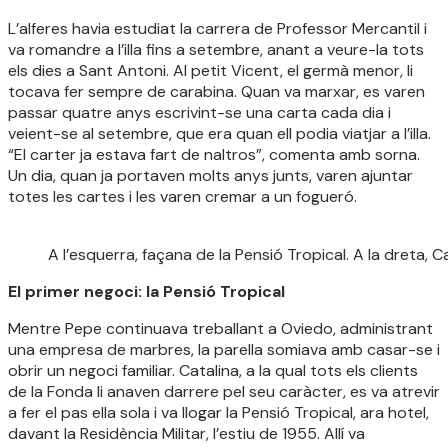
L’alferes havia estudiat la carrera de Professor Mercantil i
va romandre a l’illa fins a setembre, anant a veure-la tots
els dies a Sant Antoni. Al petit Vicent, el germà menor, li
tocava fer sempre de carabina. Quan va marxar, es varen
passar quatre anys escrivint-se una carta cada dia i
veient-se al setembre, que era quan ell podia viatjar a l’illa.
“El carter ja estava fart de naltros”, comenta amb sorna.
Un dia, quan ja portaven molts anys junts, varen ajuntar
totes les cartes i les varen cremar a un fogueró.
A l’esquerra, façana de la Pensió Tropical. A la dreta, 
El primer negoci: la Pensió Tropical
Mentre Pepe continuava treballant a Oviedo, administrant
una empresa de marbres, la parella somiava amb casar-se i
obrir un negoci familiar. Catalina, a la qual tots els clients
de la Fonda li anaven darrere pel seu caràcter, es va atrevir
a fer el pas ella sola i va llogar la Pensió Tropical, ara hotel,
davant la Residència Militar, l’estiu de 1955. Allí va