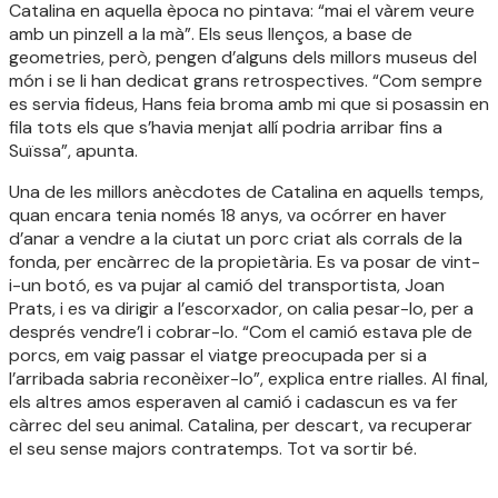
Catalina en aquella època no pintava: “mai el vàrem veure
amb un pinzell a la mà”. Els seus llenços, a base de
geometries, però, pengen d’alguns dels millors museus del
món i se li han dedicat grans retrospectives. “Com sempre
es servia fideus, Hans feia broma amb mi que si posassin en
fila tots els que s’havia menjat allí podria arribar fins a
Suïssa”, apunta.
Una de les millors anècdotes de Catalina en aquells temps,
quan encara tenia només 18 anys, va ocórrer en haver
d’anar a vendre a la ciutat un porc criat als corrals de la
fonda, per encàrrec de la propietària. Es va posar de vint-
i-un botó, es va pujar al camió del transportista, Joan
Prats, i es va dirigir a l’escorxador, on calia pesar-lo, per a
després vendre’l i cobrar-lo. “Com el camió estava ple de
porcs, em vaig passar el viatge preocupada per si a
l’arribada sabria reconèixer-lo”, explica entre rialles. Al final,
els altres amos esperaven al camió i cadascun es va fer
càrrec del seu animal. Catalina, per descart, va recuperar
el seu sense majors contratemps. Tot va sortir bé.