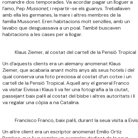
romandre dos temporades. Va acordar pagar un lloguer a
l’amo, Pep
Mussonet
, i repartir-se els guanys. Treballaven
amb ella les germanes, la mare i altres membres de la
família Mussonet. Eren habitacions molt senzilles, amb un
lavabo que desguassava a un poal. També buscaven
habitacions a les cases per a llogar.
Klaus Ziemer, al costat del cartell de la Pensió Tropical
Un d’aquests clients era un alemany anomenat Klaus
Ziemer, que acabaria anant molts anys als seus hotels i del
qual conserva una foto preciosa al costat d’un cotxe i un
cartell de la Pensió Tropical. Aquell any el general Franco
va visitar Eivissa i Klaus li va fer una fotografia a la ciutat,
passejant baix pal·li al costat del bisbe i altres autoritats i li
va regalar una còpia a na Catalina.
Francisco Franco, baix pal·li, durant la seua visita a Eivi
Un altre client era un escriptor anomenat Emilio Ortiz