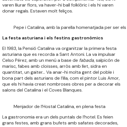
varen lliurar flors, va haver-hi ball folklòric i els hi varen
donar regals. Estaven molt feliços.
Pepe i Catalina, amb la parella homenatjada per ser els t
La festa asturiana i els festins gastronòmics
El 1983, la Pensió Catalina va organitzar la primera festa
asturiana que es recorda a Sant Antoni. La va impulsar
Celso Pérez, amb un menú a base de
fabada
, salpicón de
marisc, fabes amb cloïsses, arròs amb llet, sidra en
quantitat, un gaiter… Va anar-hi molta gent del poble i
bona part dels asturians de l’illa, com el pintor Luis Amor,
que els hi havia creat nombroses obres per a decorar els
salons del Catalina i el Coves Blanques.
Menjador de l’Hostal Catalina, en plena festa
La gastronomia era un dels puntals de l’hotel. Es feien
grans festes, amb grans bufets amb safates decorades,