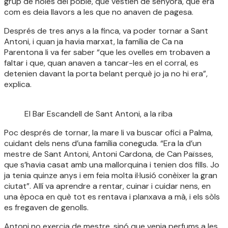
grup de noies del poble, que vestien de senyora, que era
com es deia llavors a les que no anaven de pagesa.
Després de tres anys a la finca, va poder tornar a Sant
Antoni, i quan ja havia marxat, la família de Ca na
Parentona li va fer saber “que les ovelles em trobaven a
faltar i que, quan anaven a tancar-les en el corral, es
detenien davant la porta belant perquè jo ja no hi era”,
explica.
El Bar Escandell de Sant Antoni, a la riba
Poc després de tornar, la mare li va buscar ofici a Palma,
cuidant dels nens d’una família coneguda. “Era la d’un
mestre de Sant Antoni, Antoni Cardona, de Can Païsses,
que s’havia casat amb una mallorquina i tenien dos fills. Jo
ja tenia quinze anys i em feia molta il·lusió conèixer la gran
ciutat”. Allí va aprendre a rentar, cuinar i cuidar nens, en
una època en què tot es rentava i planxava a mà, i els sòls
es fregaven de genolls.
Antoni no exercia de mestre, sinó que venia perfums a les