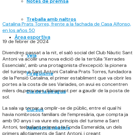
Notes de premsa
Treballa amb naltros
Catalina Prats Torres, frente a la fachada de Casa Alfonso,
en los años 50
Àrea esportiva
19 de febrer de 2024
Divendres passat a la nit, el saló social del Club Nàutic Sant
Vela
Antoni va acollir una nova edició de la tertúlia ‘Xerrades
Essencials’, amb una protagonista d’excepció: la pionera
del turisme a Sant Antoni Catalina Prats Torres, fundadora
Piragüisme
de la Pensió Catalina, el primer establiment que va obrir les
portes a la costa de ses Variades, on avui es concentren
milers de persones diàriament per a gaudir de la posta de
Dia de la piragua
sol.
La sala va tornar a omplir-se de públic, entre el qual hi
Cursos
havia nombrosos familiars de l’empresària, que compta ja
amb 90 anys i va viure els principis del turisme a Sant
Antoni, treballant primer a la Fonda Esmeralda, un dels
Acadèmia nàutica
primers allotjaments de Sant Antoni, i creant