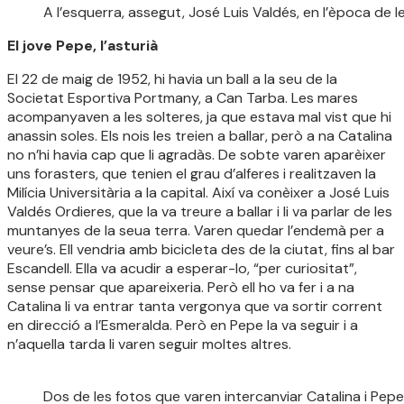
A l’esquerra, assegut, José Luis Valdés, en l’època de le
El jove Pepe, l’asturià
El 22 de maig de 1952, hi havia un ball a la seu de la
Societat Esportiva Portmany, a Can Tarba. Les mares
acompanyaven a les solteres, ja que estava mal vist que hi
anassin soles. Els nois les treien a ballar, però a na Catalina
no n’hi havia cap que li agradàs. De sobte varen aparèixer
uns forasters, que tenien el grau d’alferes i realitzaven la
Milícia Universitària a la capital. Així va conèixer a José Luis
Valdés Ordieres, que la va treure a ballar i li va parlar de les
muntanyes de la seua terra. Varen quedar l’endemà per a
veure’s. Ell vendria amb bicicleta des de la ciutat, fins al bar
Escandell. Ella va acudir a esperar-lo, “per curiositat”,
sense pensar que apareixeria. Però ell ho va fer i a na
Catalina li va entrar tanta vergonya que va sortir corrent
en direcció a l’Esmeralda. Però en Pepe la va seguir i a
n’aquella tarda li varen seguir moltes altres.
Dos de les fotos que varen intercanviar Catalina i Pepe