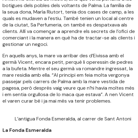
botigues dels pobles dels voltants de Palma. La família de
la seua dona, María Riutort, tenia dos cases de camp, a les
quals es mudaven a l’estiu. També tenien un local al centre
de la ciutat, Sa Perfumeria, on també es despatxava als
clients. Allí va començar a aprendre els secrets de l’ofici de
comerciant i la manera en què ha de tractar-se als clients i
gestionar un negoci.
En aquells anys, la mare va arribar des d’Eivissa amb el
germà Vicent, encara petit, perquè li operessin de pedres
a la bufeta. Mentre el seu germà va romandre ingressat, la
mare residia amb ella. “Al principi em feia molta vergonya
passejar pels carrers de Palma amb la mare vestida de
pagesa, però després vaig veure que n’hi havia moltes més
i em sentia orgullosa de lo maca que estava”. A nen Vicent
el varen curar bé i ja mai més va tenir problemes.
L’antigua Fonda Esmeralda, al carrer de Sant Antoni
La Fonda Esmeralda