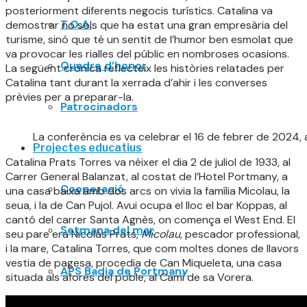
posteriorment diferents negocis turístics. Catalina va
T.O.A.
demostrar no sols que ha estat una gran empresària del
turisme, sinó que té un sentit de l’humor ben esmolat que
va provocar les rialles del públic en nombroses ocasions.
Quadre d’honor
La següent crònica reflecteix les històries relatades per
Catalina tant durant la xerrada d’ahir i les converses
prèvies per a preparar-la.
Patrocinadors
La conferència es va celebrar el 16 de febrer de 2024, a
Projectes educatius
Catalina Prats Torres va néixer el dia 2 de juliol de 1933, al
Carrer General Balanzat, al costat de l’Hotel Portmany, a
Cooperació
una casa baixa amb dos arcs on vivia la família Micolau, la
seua, i la de Can Pujol. Avui ocupa el lloc el bar Koppas, al
cantó del carrer Santa Agnès, on comença el West End. El
Setmana del mar
seu pare era Nicolás Prats,
Micolau
, pescador professional,
i la mare, Catalina Torres, que com moltes dones de llavors
vestia de pagesa, procedia de Can Miqueleta, una casa
APS Badia de Portmany
situada als afores del poble, al Camí de sa Vorera.