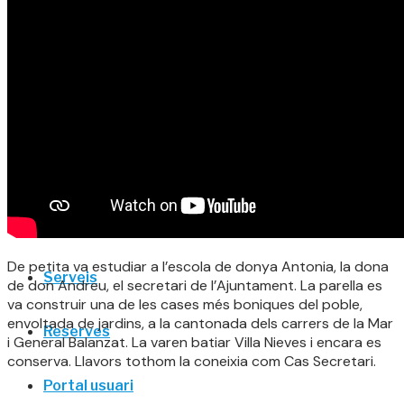
Entorn
Posidònia oceànica
Biodiversitat
Patrimoni
Costa de Ponent
De petita va estudiar a l’escola de donya Antonia, la dona
Serveis
de don Andreu, el secretari de l’Ajuntament. La parella es
va construir una de les cases més boniques del poble,
envoltada de jardins, a la cantonada dels carrers de la Mar
Reserves
i General Balanzat. La varen batiar Villa Nieves i encara es
conserva. Llavors tothom la coneixia com Cas Secretari.
Portal usuari