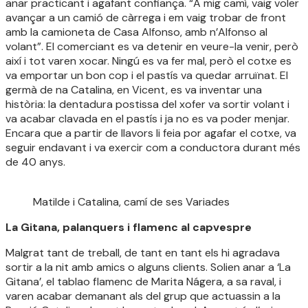
anar practicant i agafant confiança. “A mig camí, vaig voler
avançar a un camió de càrrega i em vaig trobar de front
amb la camioneta de Casa Alfonso, amb n’Alfonso al
volant”. El comerciant es va detenir en veure-la venir, però
així i tot varen xocar. Ningú es va fer mal, però el cotxe es
va emportar un bon cop i el pastís va quedar arruïnat. El
germà de na Catalina, en Vicent, es va inventar una
història: la dentadura postissa del xofer va sortir volant i
va acabar clavada en el pastís i ja no es va poder menjar.
Encara que a partir de llavors li feia por agafar el cotxe, va
seguir endavant i va exercir com a conductora durant més
de 40 anys.
Matilde i Catalina, camí de ses Variades
La Gitana, palanquers i flamenc al capvespre
Malgrat tant de treball, de tant en tant els hi agradava
sortir a la nit amb amics o alguns clients. Solien anar a ‘La
Gitana’, el tablao flamenc de Marita Nágera, a sa raval, i
varen acabar demanant als del grup que actuassin a la