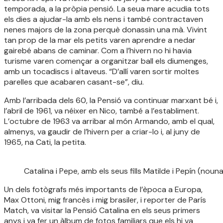
temporada, a la pròpia pensió. La seua mare acudia tots
els dies a ajudar-la amb els nens i també contractaven
nenes majors de la zona perquè donassin una mà. Vivint
tan prop de la mar els petits varen aprendre a nedar
gairebé abans de caminar. Com a l’hivern no hi havia
turisme varen començar a organitzar ball els diumenges,
amb un tocadiscs i altaveus. “D’allí varen sortir moltes
parelles que acabaren casant-se”, diu.
Amb l’arribada dels 60, la Pensió va continuar marxant bé i,
l’abril de 1961, va néixer en Nico, també a l’establiment.
L’octubre de 1963 va arribar al món Armando, amb el qual,
almenys, va gaudir de l’hivern per a criar-lo i, al juny de
1965, na Cati, la petita.
Catalina i Pepe, amb els seus fills Matilde i Pepín (noun
Un dels fotògrafs més importants de l’època a Europa,
Max Ottoni, mig francès i mig brasiler, i reporter de París
Match, va visitar la Pensió Catalina en els seus primers
anys i va fer un àlbum de fotos familiars que els hi va