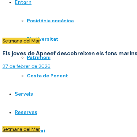
Entorn
Posidònia oceànica
Biodiversitat
Setmana del Mar
Els joves de Apneef descobreixen els fons marins
Patrimoni
27 de febrer de 2026
Costa de Ponent
Serveis
Reserves
Setmana del Mar
Portal usuari