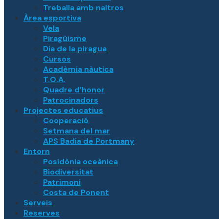
Treballa amb naltros
Àrea esportiva
Vela
Piragüisme
Dia de la piragua
Cursos
Acadèmia nàutica
T.O.A.
Quadre d’honor
Patrocinadors
Projectes educatius
Cooperació
Setmana del mar
APS Badia de Portmany
Entorn
Posidònia oceànica
Biodiversitat
Patrimoni
Costa de Ponent
Serveis
Reserves