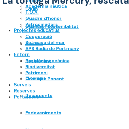
La tortuga Mercury, rescatad
Cursos
Acadèmia nàutica
Equip
T.O.A.
Quadre d’honor
Patrocinadors
Qualitat i sostenibilitat
Projectes educatius
Cooperació
Setmana del mar
Història
APS Badia de Portmany
Entorn
Posidònia oceànica
Restaurant
Biodiversitat
Patrimoni
El temps
Costa de Ponent
Serveis
Reserves
Documents
Portal usuari
Esdeveniments