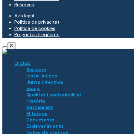
Reserves
Avís legal
Política de privacitat
Política de cookies
Preguntes freqüents
El Club
Així som
Instal·lacions
Junta directiva
Equip
Qualitat i sostenibilitat
Història
Restaurant
El temps
Documents
Esdeveniments
Notes de premsa