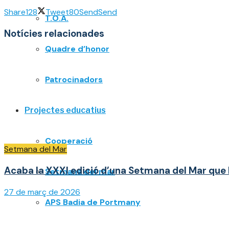
Share
128
Tweet
80
Send
Send
T.O.A.
Notícies relacionades
Quadre d’honor
Patrocinadors
Projectes educatius
Cooperació
Setmana del Mar
Acaba la XXXI edició d’una Setmana del Mar que 
Setmana del mar
27 de març de 2026
APS Badia de Portmany