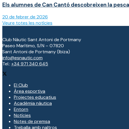
Els alumnes de Can Cantó descobreixen la pesca t
20 de febrer de 2026
Veure totes les notícies
Club Nàutic Sant Antoni de Portmany
Paseo Marítimo, S/N – 07820
Sant Antoni de Portmany (Ibiza)
info@esnautic.com
Tel.:
+34 971 340 645
El Club
Àrea esportiva
Projectes educatius
Acadèmia nàutica
Entorn
Notícies
Notes de premsa
Treballa amb naltros