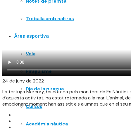
Notes de premsa
Treballa amb naltros
Àrea esportiva
Vela
Piragüisme
24 de juny de 2022
Dia de la piragua
La tortuga Mercury, rescatada pels monitors de Es Nàutic i el
d’aquesta activitat, ha estat retornada a la mar. L’animal, de
emocionant moment han assistit els alumnes que en el seu m
Cursos
Acadèmia nàutica