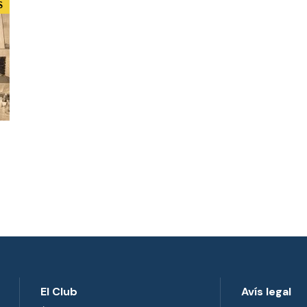
S
El Club
Avís legal