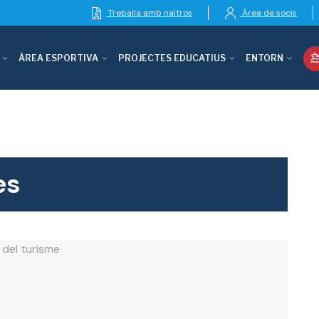
Treballa amb naltros
Àrea de socis
ÀREA ESPORTIVA
PROJECTES EDUCATIUS
ENTORN
es