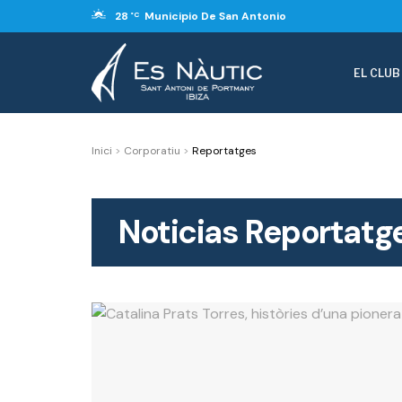
28
Municipio De San Antonio
°C
EL CLUB
Inici
>
Corporatiu
>
Reportatges
Noticias
Reportatg