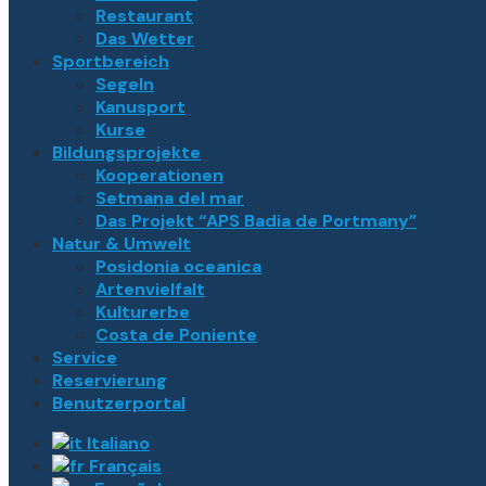
Restaurant
Das Wetter
Sportbereich
Segeln
Kanusport
Kurse
Bildungsprojekte
Kooperationen
Setmana del mar
Das Projekt “APS Badia de Portmany”
Natur & Umwelt
Posidonia oceanica
Artenvielfalt
Kulturerbe
Costa de Poniente
Service
Reservierung
Benutzerportal
Italiano
Français