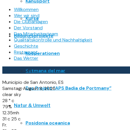
Kanusport
Willkommen
Wer wir sind
Kurse
Die Clubanlagen
Der Vorstand
Das Mitarbeiterteam
Bildungsprojekte
Qualitätskontrolle und Nachhaltigkeit
Geschichte
Restaurant
Kooperationen
Das Wetter
Das Wetter
Setmana del mar
Municipio de San Antonio, ES
Das Projekt “APS Badia de Portmany”
Samstag, August 8, 2026
clear sky
28
°
c
Natur & Umwelt
79%
12.35mh
31
c
25
c
Posidonia oceanica
Fr.