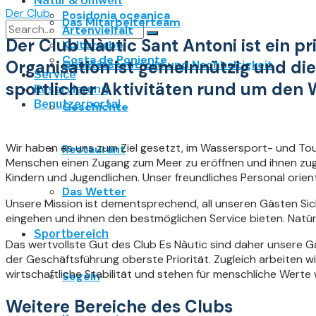
Natur & Umwelt
Der Club
Posidonia oceanica
Das Mitarbeiterteam
Artenvielfalt
Der Club Nàutic Sant Antoni ist ein p
Kulturerbe
No Result
Costa de Poniente
Organisation ist gemeinnützig und die
Qualitätskontrolle und Nachhaltigkeit
Service
View All Result
sportlicher Aktivitäten rund um den 
Reservierung
Benutzerportal
Geschichte
Wir haben es uns zum Ziel gesetzt, im Wassersport- und Tou
Restaurant
Menschen einen Zugang zum Meer zu eröffnen und ihnen zugle
Kindern und Jugendlichen. Unser freundliches Personal orie
Das Wetter
Unsere Mission ist dementsprechend, all unseren Gästen Sich
eingehen und ihnen den bestmöglichen Service bieten. Natür
Sportbereich
Das wertvollste Gut des Club Es Nàutic sind daher unsere 
der Geschäftsführung oberste Priorität. Zugleich arbeiten wi
wirtschaftliche Stabilität und stehen für menschliche Werte 
Segeln
Weitere Bereiche des Clubs