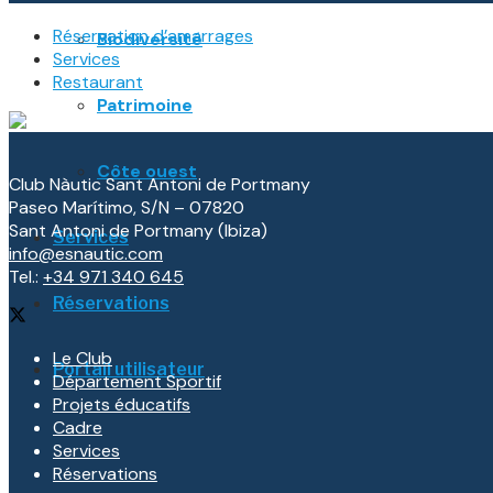
Réservation d’amarrages
Biodiversité
Services
Restaurant
Patrimoine
Côte ouest
Club Nàutic Sant Antoni de Portmany
Paseo Marítimo, S/N – 07820
Sant Antoni de Portmany (Ibiza)
Services
info@esnautic.com
Tel.:
+34 971 340 645
Réservations
Le Club
Portail utilisateur
Département Sportif
Projets éducatifs
Cadre
Services
Réservations