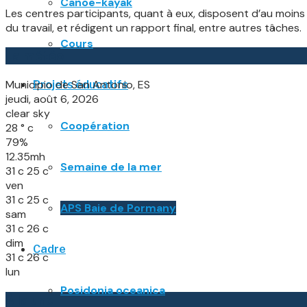
Canoë-kayak
Les centres participants, quant à eux, disposent d’au moins
du travail, et rédigent un rapport final, entre autres tâches.
Cours
La météo
Municipio de San Antonio, ES
Projets éducatifs
jeudi, août 6, 2026
clear sky
Coopération
28
°
c
79%
12.35mh
Semaine de la mer
31
c
25
c
ven
31
c
25
c
APS Baie de Pormany
sam
31
c
26
c
dim
Cadre
31
c
26
c
lun
Posidonia oceanica
À la une