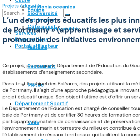
Cadre
Projets éducatifs
Posidonia oceanica
Équipe
Biodiversité
L’un des projets éducatifs les plus in
Patrimoine
No Result
Côte ouest
de Portmany » (apprentissage et servi
Qualité et durabilité
Services
View All Result
promouvoir des initiatives environnem
Réservations
Portail utilisateur
Histoire
Ce projet, promu par le Département de l’Éducation du Gou
Restaurant
établissements d’enseignement secondaire.
Dans tout l’archipel des Baléares, des projets utilisant la
Météo
de Portmany. Il s’agit d’une approche pédagogique innovant
projet éducatif unique. Son objectif ultime est d’offrir un ser
Département Sportif
Le Département de l’Éducation est chargé de conseiller tou
baie de Portmany et de certifier 30 heures de formation con
participants en matière de connaissance et de préservation du
Voile
l’environnement marin et terrestre du milieu et contribue à 
l’établissement de réseaux territoriaux qui facilitent la conse