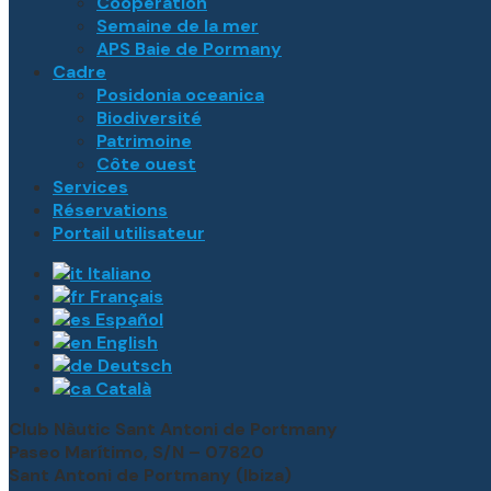
Coopération
Semaine de la mer
APS Baie de Pormany
Cadre
Posidonia oceanica
Biodiversité
Patrimoine
Côte ouest
Services
Réservations
Portail utilisateur
Italiano
Français
Español
English
Deutsch
Català
Club Nàutic Sant Antoni de Portmany
Paseo Marítimo, S/N – 07820
Sant Antoni de Portmany (Ibiza)