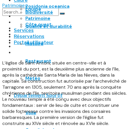
Cadre
Patrimoine
Posidonia oceanica
Équipe
Biodiversité
Patrimoine
No Result
Côte ouest
Qualité et durabilité
Services
View All Result
Réservations
Portail utilisateur
Histoire
Restaurant
L’église de Sant Antoni, située en centre-ville et à
proximité du port, est la deuxième plus ancienne de l’île,
après la cathédrale Santa María de las Nieves, dans la
Météo
capitale. Sa construction fut autorisée par l’archevêché de
Tarragone en 1305, seulement 70 ans après la conquête
chrétienne de l’île, territoire musulman pendant des siècles.
Département Sportif
Le nouveau temple a été conçu avec deux objectifs
fondamentaux : servir de lieu de culte et constituer une
solide forteresse contre les invasions des corsaires
Voile
barbaresques. La première version de l’église fut
construite au XIVe siècle et rénovée au XVIe siècle.