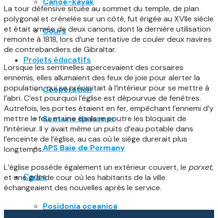
Canoë-kayak
La tour défensive située au sommet du temple, de plan
polygonal et crénelée sur un côté, fut érigée au XVIIe siècle
et était armée de deux canons, dont la dernière utilisation
Cours
remonte à 1818, lors d’une tentative de couler deux navires
de contrebandiers de Gibraltar.
Projets éducatifs
Lorsque les sentinelles apercevaient des corsaires
ennemis, elles allumaient des feux de joie pour alerter la
population, qui se précipitait à l’intérieur pour se mettre à
Coopération
l’abri. C’est pourquoi l’église est dépourvue de fenêtres.
Autrefois, les portes étaient en fer, empêchant l’ennemi d’y
mettre le feu, et une épaisse poutre les bloquait de
Semaine de la mer
l’intérieur. Il y avait même un puits d’eau potable dans
l’enceinte de l’église, au cas où le siège durerait plus
APS Baie de Pormany
longtemps.
L’église possède également un extérieur couvert, le
porxet
,
et une grande cour où les habitants de la ville
Cadre
échangeaient des nouvelles après le service.
Posidonia oceanica
La météo