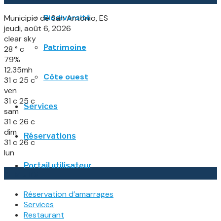
Biodiversité
Municipio de San Antonio, ES
jeudi, août 6, 2026
clear sky
Patrimoine
28
°
c
79%
12.35mh
Côte ouest
31
c
25
c
ven
31
c
25
c
Services
sam
31
c
26
c
dim
Réservations
31
c
26
c
lun
Portail utilisateur
À la une
Réservation d’amarrages
Services
Restaurant