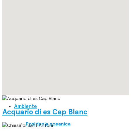
Corsi
Vela
Progetti educativi
Cooperazione
Setmana del Mar
APS Badia di Pormany
Ambiente
Acquario di es Cap Blanc
Posidonia oceanica