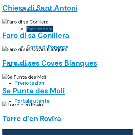
Chiesa di Sant Antoni
Biodiversità
Patrimonio
Faro di sa Conillera
Costa di Ponente
Faro di ses Coves Blanques
Servizi
Prenotazioni
Sa Punta des Molí
Portale utente
Torre d’en Rovira