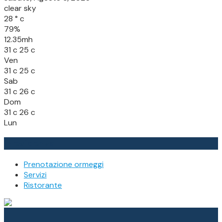
clear sky
28
°
c
79%
12.35mh
31
c
25
c
Ven
31
c
25
c
Sab
31
c
26
c
Dom
31
c
26
c
Lun
In evidenza
Prenotazione ormeggi
Servizi
Ristorante