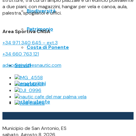
strutture, tra cui un ampio piazzale e un edificio polivalente
a due piani, con magazzini, hangar per vela e canoa, aula,
Biodiversità
palestra, spogliatoi e uffici.
Patrimonio
Area Sportiva CNSA
+34 971 340 645 – ext.3
Costa di Ponente
+34 660 763 121
adeportiva@esnautic.com
Servizi
Prenotazioni
Portale utente
Il tempo
Municipio de San Antonio, ES
sabato, Agosto 8, 2026