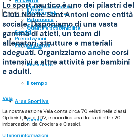
Ambiente
Lo sport nautico è uno dei pilastri del
Posidonia oceanica
Il team
Club Nàutic Sant Antoni come entità
Biodiversità
Patrimonio
sociale. Disponiamo di una vasta
No Result
Costa di Ponente
Qualità e sostenibilità
gamma di atleti, un team di
Servizi
View All Result
Prenotazioni
allenatori, strutture e materiali
Portale utente
Storia
adeguati. Organizziamo anche corsi
intensivi e altre attività per bambini
Ristorante
e adulti.
Il tempo
Vela
Area Sportiva
La nostra sezione Vela conta circa 70 velisti nelle classi
Optimist, Ilca e TDV, e coordina una flotta di oltre 20
Canoa
imbarcazioni da Crociera e Classici.
Ulteriori informazioni