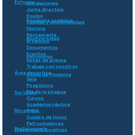
Entorno
Instalaciones
Junta directiva
Equipo
Posidonia oceánica
Calidad y sostenibilidad
Historia
Restaurante
Biodiversidad
El tiempo
Documentos
Eventos
Patrimonio
Notas de prensa
Trabaja con nosotros
Área deportiva
Costa de Poniente
Vela
Piragüismo
Día de la piragua
Servicios
Cursos
Academia náutica
T.O.A.
Reservas
Cuadro de honor
Patrocinadores
Portal usuario
Proyectos Educativos