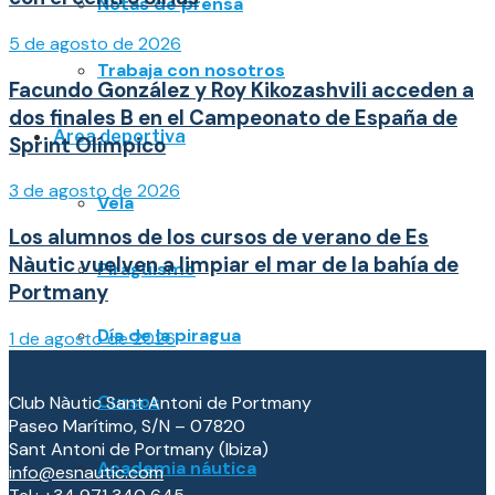
Notas de prensa
5 de agosto de 2026
Trabaja con nosotros
Facundo González y Roy Kikozashvili acceden a
dos finales B en el Campeonato de España de
Área deportiva
Sprint Olímpico
3 de agosto de 2026
Vela
Los alumnos de los cursos de verano de Es
Nàutic vuelven a limpiar el mar de la bahía de
Piragüismo
Portmany
Día de la piragua
1 de agosto de 2026
Cursos
Club Nàutic Sant Antoni de Portmany
Paseo Marítimo, S/N – 07820
Sant Antoni de Portmany (Ibiza)
Academia náutica
info@esnautic.com