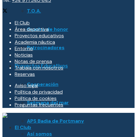
Tel.:
+34 971 340 645
T.O.A.
El Club
Área deportiva
Cuadro de honor
Proyectos educativos
Academia náutica
Patrocinadores
Entorno
Noticias
Notas de prensa
Proyectos Educativos
Trabaja con nosotros
Reservas
Cooperación
Aviso legal
Política de privacidad
Política de cookies
Setmana del mar
Preguntas frecuentes
APS Badia de Portmany
El Club
Así somos