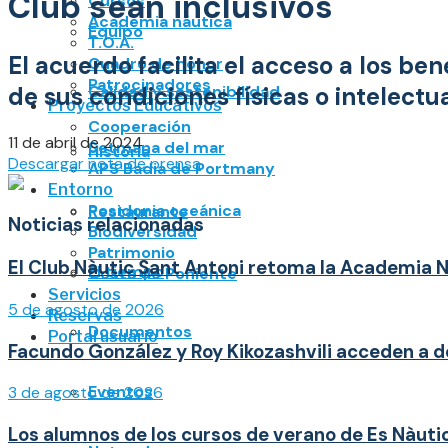
Club sean inclusivos
Cursos
Academia náutica
Equipo
T.O.A.
El acuerdo facilita el acceso a los be
Cuadro de honor
Patrocinadores
de sus condiciones físicas o intelectu
Calidad y sostenibilidad
Proyectos Educativos
Cooperación
11 de abril de 2024
Setmana del mar
Historia
Descargar nota de prensa
APS Badia de Portmany
Entorno
Posidonia oceánica
Restaurante
Noticias relacionadas
Biodiversidad
Patrimonio
El Club Nàutic Sant Antoni retoma la Academia Ná
El tiempo
Costa de Poniente
Servicios
5 de agosto de 2026
Reservas
Documentos
Portal usuario
Facundo González y Roy Kikozashvili acceden a d
Eventos
3 de agosto de 2026
Los alumnos de los cursos de verano de Es Nàutic