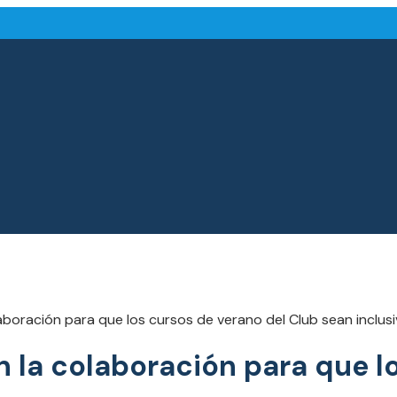
/public_html/wp-content/themes/jnews-child/functio
laboración para que los cursos de verano del Club sean inclus
an la colaboración para que l