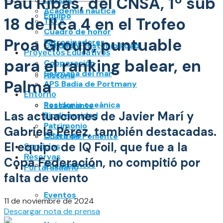
Pau Ribas, del CNSA, 1º sub
Cursos
Academia náutica
No Result
Equipo
18 de Ilca 4 en el Trofeo
T.O.A.
View All Result
Cuadro de honor
Proa Group, puntuable
Patrocinadores
Calidad y sostenibilidad
Proyectos Educativos
para el ranking balear, en
Cooperación
Setmana del mar
Historia
Palma
APS Badia de Portmany
Entorno
Posidonia oceánica
Restaurante
Las actuaciones de Javier Marí y
Biodiversidad
Patrimonio
Gabriela Pérez, también destacadas.
El tiempo
Costa de Poniente
El equipo de IQ Foil, que fue a la
Servicios
Reservas
Copa Federación, no compitió por
Documentos
Portal usuario
falta de viento
Eventos
11 de noviembre de 2024
Descargar nota de prensa