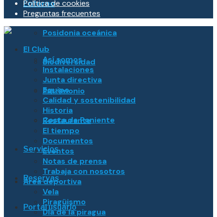
Política de cookies
Entorno
Preguntas frecuentes
Posidonia oceánica
El Club
Así somos
Biodiversidad
Instalaciones
Junta directiva
Equipo
Patrimonio
Calidad y sostenibilidad
Historia
Costa de Poniente
Restaurante
El tiempo
Documentos
Servicios
Eventos
Notas de prensa
Trabaja con nosotros
Reservas
Área deportiva
Vela
Piragüismo
Portal usuario
Día de la piragua