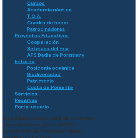
Cursos
Academia náutica
T.O.A.
Cuadro de honor
Patrocinadores
Proyectos Educativos
Cooperación
Setmana del mar
APS Badia de Portmany
Entorno
Posidonia oceánica
Biodiversidad
Patrimonio
Costa de Poniente
Servicios
Reservas
Portal usuario
Club Nàutic Sant Antoni de Portmany
Paseo Marítimo, S/N – 07820
Sant Antoni de Portmany (Ibiza)
info@esnautic.com