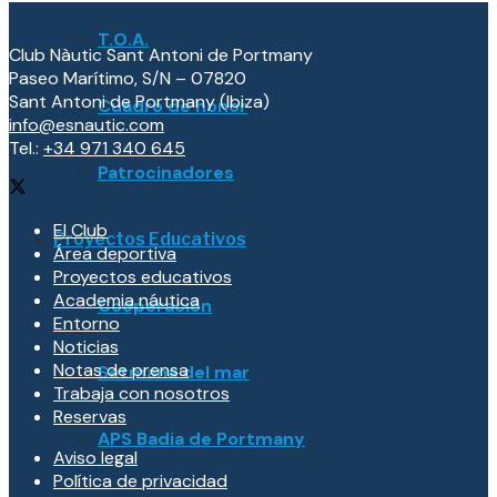
T.O.A.
Club Nàutic Sant Antoni de Portmany
Paseo Marítimo, S/N – 07820
Sant Antoni de Portmany (Ibiza)
Cuadro de honor
info@esnautic.com
Tel.:
+34 971 340 645
Patrocinadores
El Club
Proyectos Educativos
Área deportiva
Proyectos educativos
Academia náutica
Cooperación
Entorno
Noticias
Notas de prensa
Setmana del mar
Trabaja con nosotros
Reservas
APS Badia de Portmany
Aviso legal
Política de privacidad