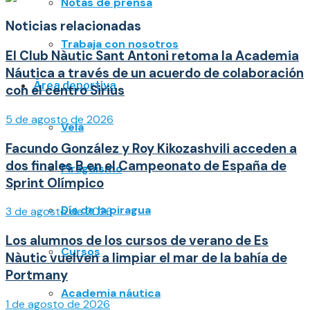
Notas de prensa
Noticias relacionadas
Trabaja con nosotros
El Club Nàutic Sant Antoni retoma la Academia
Náutica a través de un acuerdo de colaboración
Área deportiva
con el centro Sirius
5 de agosto de 2026
Vela
Facundo González y Roy Kikozashvili acceden a
dos finales B en el Campeonato de España de
Piragüismo
Sprint Olímpico
Día de la piragua
3 de agosto de 2026
Los alumnos de los cursos de verano de Es
Cursos
Nàutic vuelven a limpiar el mar de la bahía de
Portmany
Academia náutica
1 de agosto de 2026