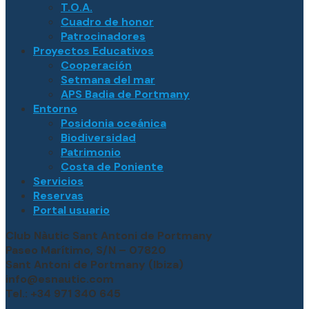
T.O.A.
Cuadro de honor
Patrocinadores
Proyectos Educativos
Cooperación
Setmana del mar
APS Badia de Portmany
Entorno
Posidonia oceánica
Biodiversidad
Patrimonio
Costa de Poniente
Servicios
Reservas
Portal usuario
Club Nàutic Sant Antoni de Portmany
Paseo Marítimo, S/N – 07820
Sant Antoni de Portmany (Ibiza)
info@esnautic.com
Tel.: +34 971 340 645