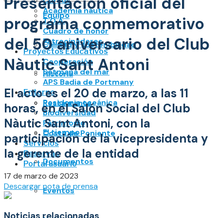
Presentación oficial del
Cursos
Academia náutica
No Result
Equipo
programa conmemorativo
T.O.A.
View All Result
Cuadro de honor
del 50 aniversario del Club
Patrocinadores
Calidad y sostenibilidad
Proyectos Educativos
Nàutic Sant Antoni
Cooperación
Setmana del mar
Historia
APS Badia de Portmany
El acto es el 20 de marzo, a las 11
Entorno
Posidonia oceánica
Restaurante
horas, en el Salón Social del Club
Biodiversidad
Nàutic Sant Antoni, con la
Patrimonio
El tiempo
Costa de Poniente
participación de la vicepresidenta y
Servicios
la gerente de la entidad
Reservas
Documentos
Portal usuario
17 de marzo de 2023
Descargar nota de prensa
Eventos
Noticias relacionadas