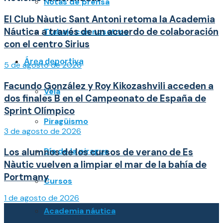
Notas de prensa
El Club Nàutic Sant Antoni retoma la Academia
Náutica a través de un acuerdo de colaboración
Trabaja con nosotros
con el centro Sirius
Área deportiva
5 de agosto de 2026
Facundo González y Roy Kikozashvili acceden a
Vela
dos finales B en el Campeonato de España de
Sprint Olímpico
Piragüismo
3 de agosto de 2026
Día de la piragua
Los alumnos de los cursos de verano de Es
Nàutic vuelven a limpiar el mar de la bahía de
Portmany
Cursos
1 de agosto de 2026
Academia náutica