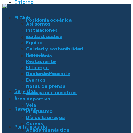
Entorno
El Club
Posidonia oceánica
Así somos
Instalaciones
Junta directiva
Biodiversidad
Equipo
Calidad y sostenibilidad
Historia
Patrimonio
Restaurante
El tiempo
Costa de Poniente
Documentos
Eventos
Notas de prensa
Servicios
Trabaja con nosotros
Área deportiva
Vela
Reservas
Piragüismo
Día de la piragua
Cursos
Portal usuario
Academia náutica