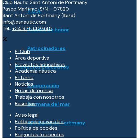
Club Nàutic Sant Antoni de Portmany
Paseo Marítimo, S/N – 07820
T.O.A.
Sant Antoni de Portmany (Ibiza)
info@esnautic.com
Tel.:
+34 971 340 645
Cuadro de honor
Patrocinadores
El Club
Área deportiva
Proyectos educativos
Proyectos Educativos
Academia náutica
Entorno
Noticias
Cooperación
Notas de prensa
Trabaja con nosotros
Reservas
Setmana del mar
Aviso legal
Política de privacidad
APS Badia de Portmany
Política de cookies
Preguntas frecuentes