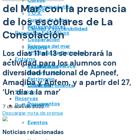
Cursos
del Mar’ con la presencia
Academia náutica
No Result
Equipo
T.O.A.
de los escolares de La
View All Result
Cuadro de honor
Patrocinadores
Calidad y sostenibilidad
Consolación
Proyectos Educativos
Cooperación
Setmana del mar
Historia
Los días 11 al 13 se celebrará la
APS Badia de Portmany
Entorno
actividad para los alumnos con
Posidonia oceánica
Restaurante
diversidad funcional de Apneef,
Biodiversidad
Patrimonio
Amadiba y Apfem, y a partir del 27,
El tiempo
Costa de Poniente
‘Un dia a la mar’
Servicios
Reservas
Documentos
Portal usuario
7 de abril de 2022
Descargar nota de prensa
Eventos
Noticias relacionadas