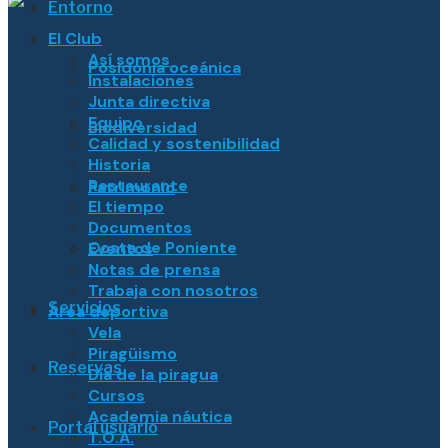
Entorno
El Club
Así somos
Posidonia oceánica
Instalaciones
Junta directiva
Equipo
Biodiversidad
Calidad y sostenibilidad
Historia
Restaurante
Patrimonio
El tiempo
Documentos
Costa de Poniente
Eventos
Notas de prensa
Trabaja con nosotros
Servicios
Área deportiva
Vela
Piragüismo
Reservas
Día de la piragua
Cursos
Academia náutica
Portal usuario
T.O.A.