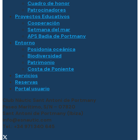
Cuadro de honor
Patrocinadores
Proyectos Educativos
Cooperación
Setmana del mar
APS Badia de Portmany
Entorno
Posidonia oceánica
Biodiversidad
Patrimonio
Costa de Poniente
Servicios
Reservas
Portal usuario
Club Nàutic Sant Antoni de Portmany
Paseo Marítimo, S/N – 07820
Sant Antoni de Portmany (Ibiza)
info@esnautic.com
Tel.: +34 971 340 645