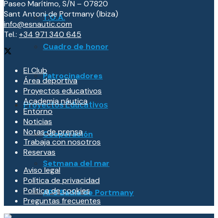
Paseo Marítimo, S/N – 07820
Sant Antoni de Portmany (Ibiza)
T.O.A.
info@esnautic.com
Tel.:
+34 971 340 645
Cuadro de honor
El Club
Patrocinadores
Área deportiva
Proyectos educativos
Academia náutica
Proyectos Educativos
Entorno
Noticias
Notas de prensa
Cooperación
Trabaja con nosotros
Reservas
Setmana del mar
Aviso legal
Política de privacidad
Política de cookies
APS Badia de Portmany
Preguntas frecuentes