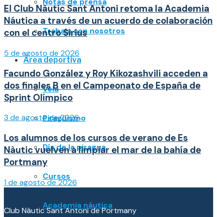
Notas de prensa
El Club Nàutic Sant Antoni retoma la Academia
Náutica a través de un acuerdo de colaboración
Trabaja con nosotros
con el centro Sirius
5 de agosto de 2026
Área deportiva
Facundo González y Roy Kikozashvili acceden a
dos finales B en el Campeonato de España de
Vela
Sprint Olímpico
3 de agosto de 2026
Piragüismo
Los alumnos de los cursos de verano de Es
Día de la piragua
Nàutic vuelven a limpiar el mar de la bahía de
Portmany
Cursos
1 de agosto de 2026
Academia náutica
Club Nàutic Sant Antoni de Portmany