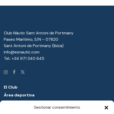
Club Nàutic Sant Antoni de Portmany
Paseo Marítimo, S/N – 07820
Sant Antoni de Portmany (Ibiza)
info@esnautic.com
Tel.:
+34 971 340 645
El Club
Área deportiva
Proyectos educativos
Gestionar consentimiento
Academia náutica