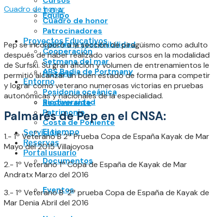
Cursos
Cuadro de honor
T.O.A.
Equipo
Cuadro de honor
Patrocinadores
Proyectos Educativos
Calidad y sostenibilidad
Pep se incorporó a la sección de piragüismo como adulto
Cooperación
después de haber realizado varios cursos en la modalidad
Setmana del mar
de Surfski. Su gran afición y volumen de entrenamientos le
APS Badia de Portmany
Historia
permitió alcanzar un buen estado de forma para competir
Entorno
y lograr como veterano numerosas victorias en pruebas
Posidonia oceánica
autonómicas y nacionales de la especialidad.
Biodiversidad
Restaurante
Patrimonio
Palmarés de Pep en el CNSA:
Costa de Poniente
El tiempo
Servicios
1.- 1º Veterano B 2ª Prueba Copa de España Kayak de Mar
Reservas
Mayo del 2015 Villajoyosa
Portal usuario
Documentos
2.- 1º Veterano 1ª Copa de España de Kayak de Mar
Andratx Marzo del 2016
Eventos
3.- 1º Veterano B 2ª prueba Copa de España de Kayak de
Mar Denia Abril del 2016