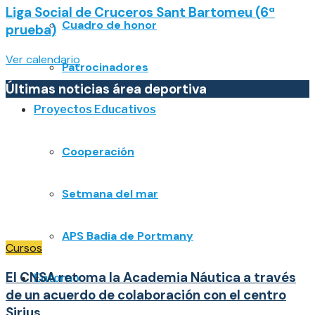
Liga Social de Cruceros Sant Bartomeu (6ª
Cuadro de honor
prueba)
Ver calendario
Patrocinadores
Últimas noticias área deportiva
Proyectos Educativos
Cooperación
Setmana del mar
APS Badia de Portmany
Cursos
El CNSA retoma la Academia Náutica a través
Entorno
de un acuerdo de colaboración con el centro
Sirius