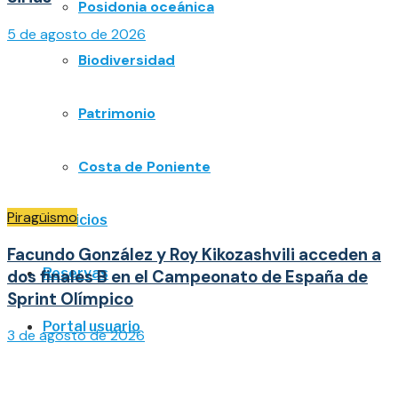
Posidonia oceánica
5 de agosto de 2026
Biodiversidad
Patrimonio
Costa de Poniente
Piragüismo
Servicios
Facundo González y Roy Kikozashvili acceden a
Reservas
dos finales B en el Campeonato de España de
Sprint Olímpico
Portal usuario
3 de agosto de 2026