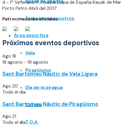
Notas de prensa
4.- 1º Veterano 1ª Prueba Copa de España Kayak de Mar
Porto Petro Abril del 2017
Trabaja con nosotros
Patrocinadores oficiales
Área deportiva
Próximos eventos deportivos
Vela
Ago
18
18 agosto
-
19 agosto
Piragüismo
Sant Bartomeu Nàutic de Vela Ligera
Ago
20
Día de la piragua
Todo el día
Sant Bartomeu Nàutic de Piragüismo
Cursos
Ago
21
T.O.A.
Todo el día