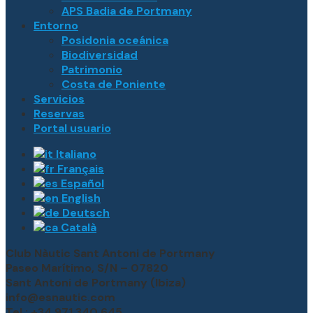
APS Badia de Portmany
Entorno
Posidonia oceánica
Biodiversidad
Patrimonio
Costa de Poniente
Servicios
Reservas
Portal usuario
Italiano
Français
Español
English
Deutsch
Català
Club Nàutic Sant Antoni de Portmany
Paseo Marítimo, S/N – 07820
Sant Antoni de Portmany (Ibiza)
info@esnautic.com
Tel.: +34 971 340 645