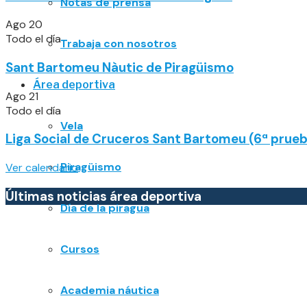
Notas de prensa
Ago
20
Todo el día
Trabaja con nosotros
Sant Bartomeu Nàutic de Piragüismo
Área deportiva
Ago
21
Todo el día
Vela
Liga Social de Cruceros Sant Bartomeu (6ª prue
Piragüismo
Ver calendario
Últimas noticias área deportiva
Día de la piragua
Cursos
Academia náutica