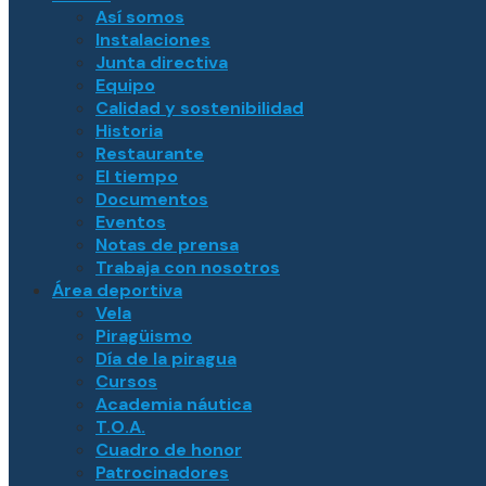
Así somos
Instalaciones
Junta directiva
Equipo
Calidad y sostenibilidad
Historia
Restaurante
El tiempo
Documentos
Eventos
Notas de prensa
Trabaja con nosotros
Área deportiva
Vela
Piragüismo
Día de la piragua
Cursos
Academia náutica
T.O.A.
Cuadro de honor
Patrocinadores