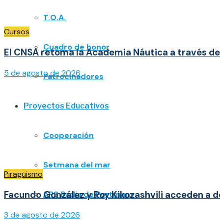
T.O.A.
Cursos
Cuadro de honor
El CNSA retoma la Academia Náutica a través de 
5 de agosto de 2026
Patrocinadores
Proyectos Educativos
Cooperación
Setmana del mar
Piragüismo
Facundo González y Roy Kikozashvili acceden a d
APS Badia de Portmany
3 de agosto de 2026