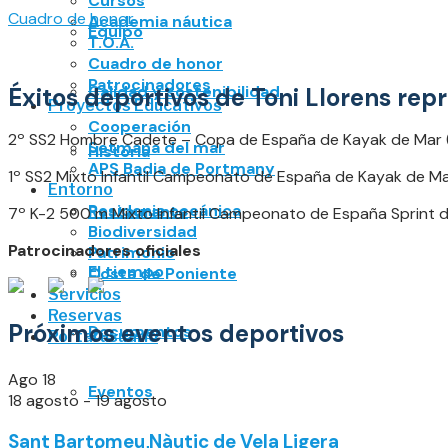
Cursos
Cuadro de honor
Academia náutica
Equipo
T.O.A.
Cuadro de honor
Patrocinadores
Calidad y sostenibilidad
Éxitos deportivos de Toni Llorens re
Proyectos Educativos
Cooperación
2º SS2 Hombre Cadete – Copa de España de Kayak de Mar 
Setmana del mar
Historia
APS Badia de Portmany
1º SS2 Mixto Infantil Campeonato de España de Kayak de M
Entorno
Posidonia oceánica
Restaurante
7º K-2 500 m Mixto Infantil Campeonato de España Sprint d
Biodiversidad
Patrocinadores oficiales
Patrimonio
El tiempo
Costa de Poniente
Servicios
Reservas
Próximos eventos deportivos
Documentos
Portal usuario
Ago
18
Eventos
18 agosto
-
19 agosto
Sant Bartomeu Nàutic de Vela Ligera