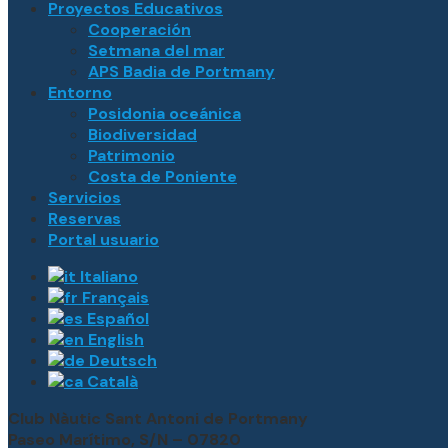
Proyectos Educativos
Cooperación
Setmana del mar
APS Badia de Portmany
Entorno
Posidonia oceánica
Biodiversidad
Patrimonio
Costa de Poniente
Servicios
Reservas
Portal usuario
Italiano
Français
Español
English
Deutsch
Català
Club Nàutic Sant Antoni de Portmany
Paseo Marítimo, S/N – 07820