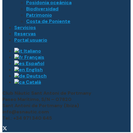
Posidonia oceánica
Biodiversidad
Patrimonio
Costa de Poniente
Servicios
Reservas
Portal usuario
Italiano
Français
Español
English
Deutsch
Català
Club Nàutic Sant Antoni de Portmany
Paseo Marítimo, S/N – 07820
Sant Antoni de Portmany (Ibiza)
info@esnautic.com
Tel.: +34 971 340 645