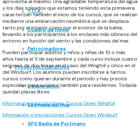
aprovecha al máximo. Una agradable temperatura del agua
y los días soleados que estamos teniendo esta primavera
T.O.A.
caracterizan también el inicio de los cursos, que se realizan
mediante una embarcación neumática que se desplaza
tanto por el interior como por el exterior de la bahía,
Cuadro de honor
llevando a los participantes a los enclaves más idóneos del
entorno en función del viento y las condiciones del mar.
Patrocinadores
Pueden participar adultos y niños y niñas de 10 o más
años hasta el 11 de septiembre y cada curso incluye cuatro
sesiones de dos horas en el caso del Wingfoil y cinco en el
Proyectos Educativos
del Windsurf. Los alumnos pueden inscribirse a tantos
cursos como quieran durante el periodo y hay precios
especiales para socios y también para residentes. Todavía
Cooperación
quedan plazas libres.
Informacion e inscripciones Cursos Open Wingfoil
Setmana del mar
Información e inscripciones Cursos Open Windsurf
APS Badia de Portmany