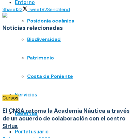
Entorno
Share
132
Tweet
82
Send
Send
Posidonia oceánica
Noticias relacionadas
Biodiversidad
Patrimonio
Costa de Poniente
Servicios
Cursos
El CNSA retoma la Academia Náutica a través
Reservas
de un acuerdo de colaboración con el centro
Sirius
Portal usuario