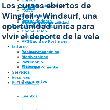
Cursos
Los cursos abiertos de
Academia náutica
Equipo
T.O.A.
Wingfoil y Windsurf, una
Cuadro de honor
Patrocinadores
Calidad y sostenibilidad
oportunidad única para
Proyectos Educativos
Cooperación
vivir el deporte de la vela
Setmana del mar
Historia
APS Badia de Portmany
Entorno
Posidonia oceánica
Restaurante
Biodiversidad
Patrimonio
El tiempo
Costa de Poniente
Servicios
Reservas
Documentos
Portal usuario
Eventos