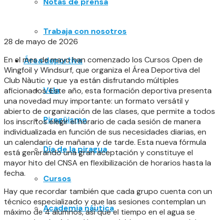
Notas de prensa
Trabaja con nosotros
28 de mayo de 2026
En el mes de mayo han comenzado los Cursos Open de
Área deportiva
Wingfoil y Windsurf, que organiza el Área Deportiva del
Club Nàutic y que ya están disfrutando múltiples
Vela
aficionados. Este año, esta formación deportiva presenta
una novedad muy importante: un formato versátil y
abierto de organización de las clases, que permite a todos
Piragüismo
los inscritos elegir el horario de cada sesión de manera
individualizada en función de sus necesidades diarias, en
un calendario de mañana y de tarde. Esta nueva fórmula
Día de la piragua
está generando una gran aceptación y constituye el
mayor hito del CNSA en flexibilización de horarios hasta la
fecha.
Cursos
Hay que recordar también que cada grupo cuenta con un
técnico especializado y que las sesiones contemplan un
Academia náutica
máximo de 4 alumnos, así que el tiempo en el agua se