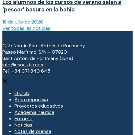
Los alumnos de los cursos de verano salen a
‘pescar’ basura en la bahía
18 de julio de 2026
Ver todas las noticias
Club Nàutic Sant Antoni de Portmany
Paseo Marítimo, S/N – 07820
Sant Antoni de Portmany (Ibiza)
info@esnautic.com
Tel.:
+34 971 340 645
El Club
Área deportiva
Proyectos educativos
Academia náutica
Entorno
Noticias
Notas de prensa