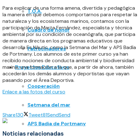
Para explicar de una forma amena, divertida y pedagógica
T.O.A.
la manera en que debemos comportarnos para respetar la
naturaleza y los ecosistemas marinos, contamos con la
participación de Marta Fernández, especialista y técnica
Cuadro de honor
ambiental por su condición de oceanógrafa, que participa
de manera directa en los programas educativos que
desarrolla Es Nàutic, como la Setmana del Mar y APS Badía
Patrocinadores
de Portmany. Los alumnos de este primer curso ya han
recibido nociones de conducta ambiental y biodiversidad
marina, una formación a la que, a partir de ahora, también
Proyectos Educativos
accederán los demás alumnos y deportistas que vayan
pasando por el Área Deportiva.
Cooperación
Enlace a las fotos del curso
Setmana del mar
Share
130
Tweet
81
Send
Send
APS Badia de Portmany
Noticias relacionadas