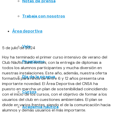
Notas de prensa
Trabaja con nosotros
Área deportiva
Vela
5 de julio de 2024
Hoy ha terminado el primer curso intensivo de verano del
Piragüismo
Club Nàutic Sant Antoni, con la entrega de diplomas a
todos los alumnos participantes y mucha diversión en
nuestras instalaciones. Este año, además, nuestra oferta
Día de la piragua
formativa para niños de entre 6 y 12 años presenta una
importante novedad. El Área Deportiva del CNSA ha
puesto en marcha un plan de sostenibilidad coincidiendo
Cursos
con el inicio de los cursos, con el objetivo de formar a los
usuarios del club en cuestiones ambientales. El plan se
divide en varios frentes, siendo el de la comunicación hacia
Academia náutica
alumnos y demás usuarios el más importante.