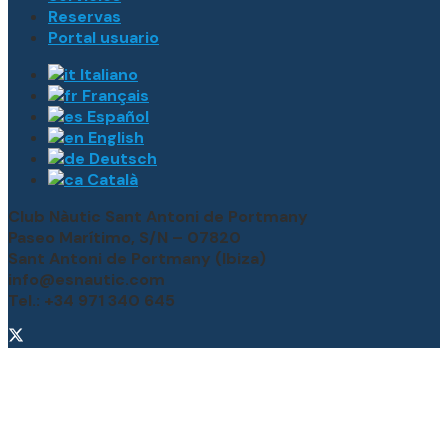
Reservas
Portal usuario
Italiano
Français
Español
English
Deutsch
Català
Club Nàutic Sant Antoni de Portmany
Paseo Marítimo, S/N – 07820
Sant Antoni de Portmany (Ibiza)
info@esnautic.com
Tel.: +34 971 340 645