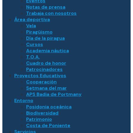
Eventos
Notas de prensa
Trabaja con nosotros
Área deportiva
Vela
Piragüismo
Día de la piragua
Cursos
Academia náutica
T.O.A.
Cuadro de honor
Patrocinadores
Proyectos Educativos
Cooperación
Setmana del mar
APS Badia de Portmany
Entorno
Posidonia oceánica
Biodiversidad
Patrimonio
Costa de Poniente
Servicios