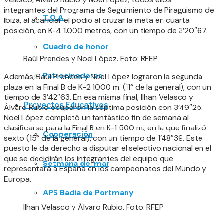
integrantes del Programa de Seguimiento de Piragüismo de
T.O.A.
Ibiza, al acariciar el podio al cruzar la meta en cuarta
posición, en K-4 1.000 metros, con un tiempo de 3’20″67.
Cuadro de honor
Raúl Prendes y Noel López. Foto: RFEP
Patrocinadores
Además, Raúl Prendes y Noel López lograron la segunda
plaza en la Final B de K-2 1000 m. (11° de la general), con un
tiempo de 3’42″63. En esa misma final, Ilhan Velasco y
Proyectos Educativos
Álvaro Rubio ocuparon la séptima posición con 3’49″25.
Noel López completó un fantástico fin de semana al
clasificarse para la Final B en K-1 500 m., en la que finalizó
Cooperación
sexto (15° de la general), con un tiempo de 1’48″39. Este
puesto le da derecho a disputar el selectivo nacional en el
que se decidirán los integrantes del equipo que
Setmana del mar
representará a España en los campeonatos del Mundo y
Europa.
APS Badia de Portmany
Ilhan Velasco y Álvaro Rubio. Foto: RFEP