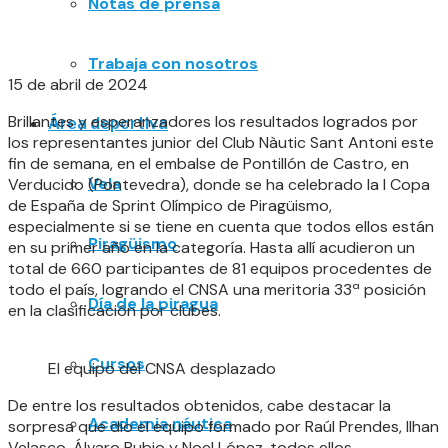
Notas de prensa
Trabaja con nosotros
15 de abril de 2024
Brillantes y esperanzadores los resultados logrados por
Área deportiva
los representantes junior del Club Nàutic Sant Antoni este
fin de semana, en el embalse de Pontillón de Castro, en
Vela
Verducido (Pontevedra), donde se ha celebrado la I Copa
de España de Sprint Olímpico de Piragüismo,
especialmente si se tiene en cuenta que todos ellos están
Piragüismo
en su primer año en la categoría. Hasta allí acudieron un
total de 660 participantes de 81 equipos procedentes de
todo el país, logrando el CNSA una meritoria 33ª posición
Día de la piragua
en la clasificación por clubes.
Cursos
El equipo del CNSA desplazado
De entre los resultados obtenidos, cabe destacar la
Academia náutica
sorpresa que dio el equipo formado por Raúl Prendes, Ilhan
Velasco, Álvaro Rubio y Noel López, todos ellos