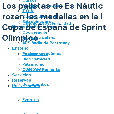
Cursos
Los palistas de Es Nàutic
Academia náutica
Equipo
T.O.A.
rozan las medallas en la I
Cuadro de honor
Patrocinadores
Calidad y sostenibilidad
Copa de España de Sprint
Proyectos Educativos
Cooperación
Olímpico
Setmana del mar
Historia
APS Badia de Portmany
Entorno
Posidonia oceánica
Restaurante
Biodiversidad
Patrimonio
El tiempo
Costa de Poniente
Servicios
Reservas
Documentos
Portal usuario
Eventos