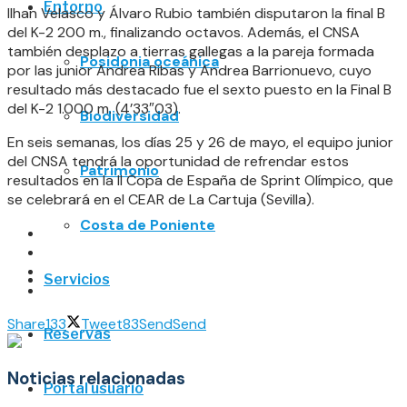
Entorno
Ilhan Velasco y Álvaro Rubio también disputaron la final B
del K-2 200 m., finalizando octavos. Además, el CNSA
también desplazo a tierras gallegas a la pareja formada
Posidonia oceánica
por las junior Andrea Ribas y Andrea Barrionuevo, cuyo
resultado más destacado fue el sexto puesto en la Final B
del K-2 1.000 m. (4’33″03).
Biodiversidad
En seis semanas, los días 25 y 26 de mayo, el equipo junior
del CNSA tendrá la oportunidad de refrendar estos
Patrimonio
resultados en la II Copa de España de Sprint Olímpico, que
se celebrará en el CEAR de La Cartuja (Sevilla).
Costa de Poniente
Servicios
Share
133
Tweet
83
Send
Send
Reservas
Noticias relacionadas
Portal usuario