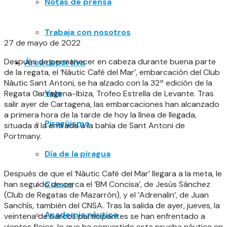
Notas de prensa
Trabaja con nosotros
27 de mayo de 2022
Después de permanecer en cabeza durante buena parte
Área deportiva
de la regata, el ‘Nàutic Café del Mar’, embarcación del Club
Nàutic Sant Antoni, se ha alzado con la 32ª edición de la
Vela
Regata Cartagena-Ibiza, Trofeo Estrella de Levante. Tras
salir ayer de Cartagena, las embarcaciones han alcanzado
a primera hora de la tarde de hoy la línea de llegada,
Piragüismo
situada a la entrada a la bahía de Sant Antoni de
Portmany.
Día de la piragua
Después de que el ‘Nàutic Café del Mar’ llegara a la meta, le
han seguido de cerca el ‘BM Concisa’, de Jesús Sánchez
Cursos
(Club de Regatas de Mazarrón), y el ‘Adrenalin’, de Juan
Sanchís, también del CNSA. Tras la salida de ayer, jueves, la
Academia náutica
veintena de barcos participantes se han enfrentado a
vientos flojos, lo que ha convertido esta prueba náutica en