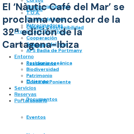
Cursos
El ‘Nàutic Café del Mar’ se
Academia náutica
Equipo
T.O.A.
proclama vencedor de la
Cuadro de honor
Patrocinadores
Calidad y sostenibilidad
32ª edición de la
Proyectos Educativos
Cooperación
Cartagena-Ibiza
Setmana del mar
Historia
APS Badia de Portmany
Entorno
Posidonia oceánica
Restaurante
Biodiversidad
Patrimonio
El tiempo
Costa de Poniente
Servicios
Reservas
Documentos
Portal usuario
Eventos