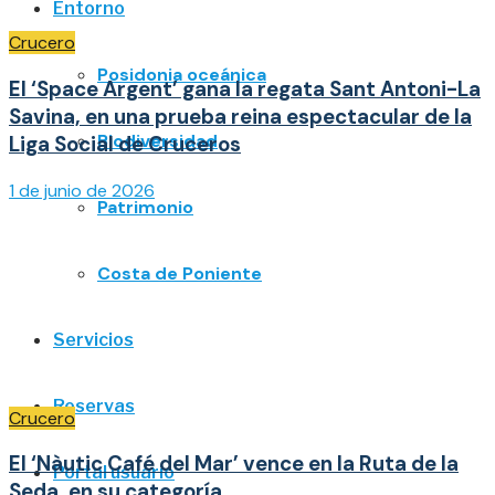
Entorno
Crucero
Posidonia oceánica
El ‘Space Argent’ gana la regata Sant Antoni-La
Savina, en una prueba reina espectacular de la
Biodiversidad
Liga Social de Cruceros
1 de junio de 2026
Patrimonio
Costa de Poniente
Servicios
Reservas
Crucero
El ‘Nàutic Café del Mar’ vence en la Ruta de la
Portal usuario
Seda, en su categoría