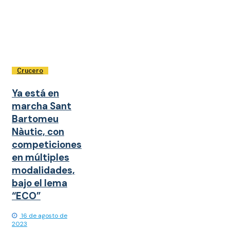
Crucero
Ya está en
marcha Sant
Bartomeu
Nàutic, con
competiciones
en múltiples
modalidades,
bajo el lema
“ECO”
16 de agosto de
2023