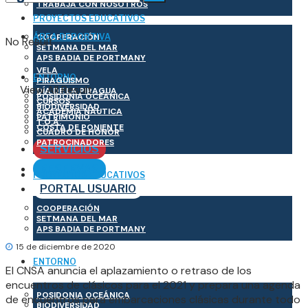
TRABAJA CON NOSOTROS
PROYECTOS EDUCATIVOS
ÁREA DEPORTIVA
COOPERACIÓN
No Result
SETMANA DEL MAR
APS BADIA DE PORTMANY
VELA
ENTORNO
PIRAGÜISMO
View All Result
DÍA DE LA PIRAGUA
POSIDONIA OCEÁNICA
CURSOS
BIODIVERSIDAD
ACADEMIA NÁUTICA
PATRIMONIO
T.O.A.
COSTA DE PONIENTE
CUADRO DE HONOR
PATROCINADORES
SERVICIOS
RESERVAS
PROYECTOS EDUCATIVOS
PORTAL USUARIO
COOPERACIÓN
SETMANA DEL MAR
APS BADIA DE PORTMANY
15 de diciembre de 2020
ENTORNO
El CNSA anuncia el aplazamiento o retraso de los
encuentros de clásicos para el 2021 y prepara una agenda
POSIDONIA OCEÁNICA
de encuentros para embarcaciones clásicas durante todo
BIODIVERSIDAD