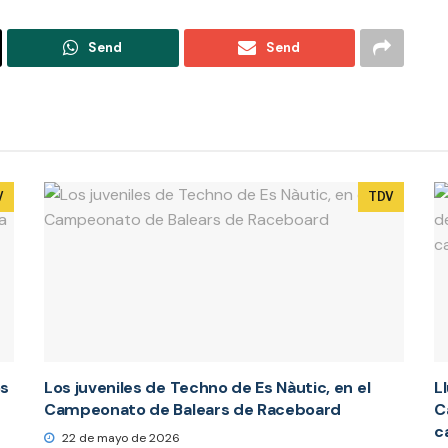
Send
Send
V
TDV
os
Los juveniles de Techno de Es Nàutic, en el
L
Campeonato de Balears de Raceboard
C
c
22 de mayo de 2026