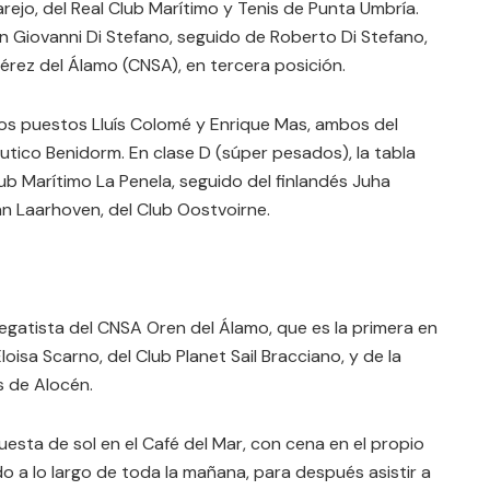
arejo, del Real Club Marítimo y Tenis de Punta Umbría.
ón Giovanni Di Stefano, seguido de Roberto Di Stefano,
érez del Álamo (CNSA), en tercera posición.
ros puestos Lluís Colomé y Enrique Mas, ambos del
tico Benidorm. En clase D (súper pesados), la tabla
lub Marítimo La Penela, seguido del finlandés Juha
Van Laarhoven, del Club Oostvoirne.
regatista del CNSA Oren del Álamo, que es la primera en
Eloisa Scarno, del Club Planet Sail Bracciano, y de la
s de Alocén.
uesta de sol en el Café del Mar, con cena en el propio
 a lo largo de toda la mañana, para después asistir a