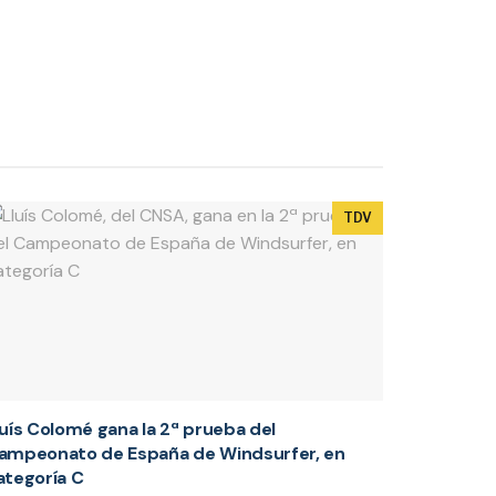
TDV
luís Colomé gana la 2ª prueba del
ampeonato de España de Windsurfer, en
ategoría C