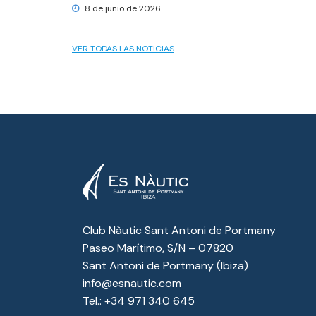
8 de junio de 2026
VER TODAS LAS NOTICIAS
Club Nàutic Sant Antoni de Portmany
Paseo Marítimo, S/N – 07820
Sant Antoni de Portmany (Ibiza)
info@esnautic.com
Tel.:
+34 971 340 645