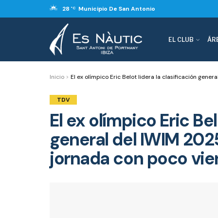
28
Municipio De San Antonio
°C
EL CLUB
ÁR
Inicio
>
El ex olímpico Eric Belot lidera la clasificación gene
TDV
El ex olímpico Eric Bel
general del IWIM 2025
jornada con poco vie