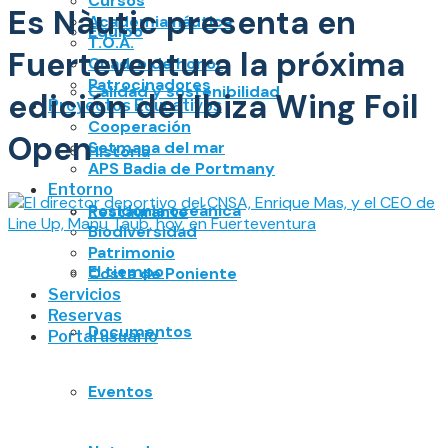
Cursos
Es Nàutic presenta en
Academia náutica
Equipo
T.O.A.
Fuerteventura la próxima
Cuadro de honor
Patrocinadores
Calidad y sostenibilidad
edición del Ibiza Wing Foil
Proyectos Educativos
Cooperación
Open
Setmana del mar
Historia
APS Badia de Portmany
Entorno
Posidonia oceánica
Restaurante
Biodiversidad
Patrimonio
El tiempo
Costa de Poniente
Servicios
Reservas
Documentos
Portal usuario
Eventos