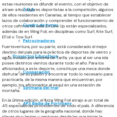
estas reuniones es difundir el evento, con el objetivo de
T.O.A.
atraer a los mejores deportistas a la competición, algunos
de ellos residentes en Canarias, al tiempo que establecer
lazos de colaboración y comprender el funcionamiento de
Cuadro de honor
otros centros de vela. En Line Up están especializados,
además de en Wing Foil, en disciplinas como Surf, Kite Surf,
EFoil o Tow Surf.
Patrocinadores
Fuerteventura, por su parte, está considerado el mejor
destino del país para la práctica de deportes de viento y
Proyectos Educativos
agua, incluso por encima de Tarifa, ya que al ser una isla
posee distintos vientos durante todo el año. Para los
aficionados a este deporte, constituye una meca donde
Cooperación
disfrutar de su pasión y encontrar todo lo necesario para
practicarla, de la misma manera que encuentran, por
ejemplo, los aficionados al esquí en una estación de
Setmana del mar
montaña.
En la última edición, el Ibiza Wing Foil atrajo a un total de
APS Badia de Portmany
45 especialistas procedentes de todo el país. A diferencia
de otros lugares de la geografía nacional, donde hay
playas muy largas y ventosas desde las que iniciar la