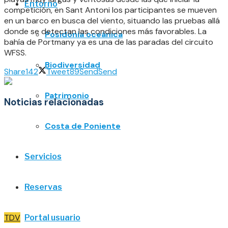
Entorno
competición, en Sant Antoni los participantes se mueven
en un barco en busca del viento, situando las pruebas allá
donde se detectan las condiciones más favorables. La
Posidonia oceánica
bahía de Portmany ya es una de las paradas del circuito
WFSS.
Biodiversidad
Share
142
Tweet
89
Send
Send
Patrimonio
Noticias relacionadas
Costa de Poniente
Servicios
Reservas
TDV
Portal usuario