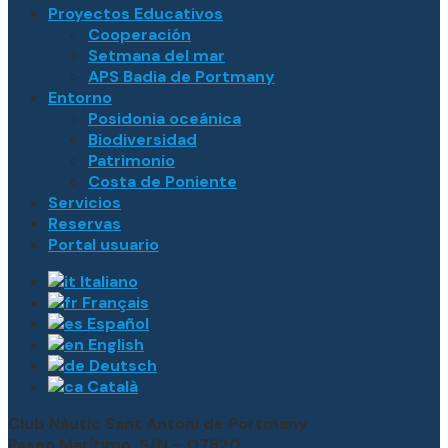
Proyectos Educativos
Cooperación
Setmana del mar
APS Badia de Portmany
Entorno
Posidonia oceánica
Biodiversidad
Patrimonio
Costa de Poniente
Servicios
Reservas
Portal usuario
Italiano
Français
Español
English
Deutsch
Català
Club Nàutic Sant Antoni de Portmany
Paseo Marítimo, S/N – 07820