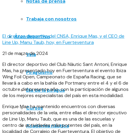
Notas de prensa
Trabaja con nosotros
El director deportivo del CNSA, Enrique Mas, y el CEO de
Área deportiva
Line Up, Manu Taub, hoy, en Fuerteventura
21 de marzo de 2024
Vela
El director deportivo del Club Nàutic Sant Antoni, Enrique
Mas, ha presentado hoy en Fuerteventura el evento Ibiza
Piragüismo
Wing Foil Open, Campeonato de España Racing, que se
llevará a cabo en la bahía de Portmany entre el 4 y el 6 de
octubre del presente año, con la participación de algunos
Día de la piragua
de los mejores especialistas del país en esta modalidad.
Enrique Mas ha mantenido encuentros con diversas
Cursos
personalidades de la vela, entre ellas el director ejecutivo
de Line Up, Manu Taub, que es una de las escuelas y
centro de actividades más potentes del país, en la
Academia náutica
localidad de Corralejo de Fuerteventura. El objetivo de