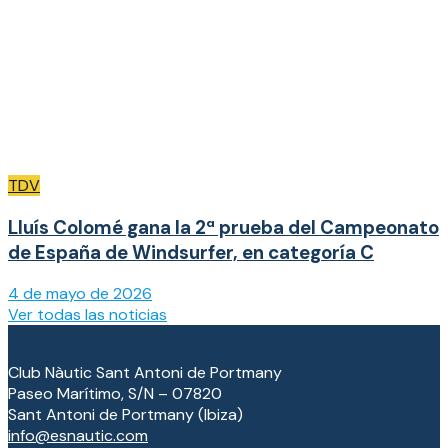
TDV
Lluís Colomé gana la 2ª prueba del Campeonato
de España de Windsurfer, en categoría C
4 de mayo de 2026
Ver todas las noticias
Club Nàutic Sant Antoni de Portmany
Paseo Marítimo, S/N – 07820
Sant Antoni de Portmany (Ibiza)
info@esnautic.com