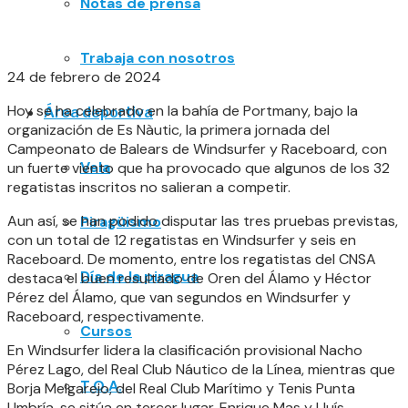
Notas de prensa
Trabaja con nosotros
24 de febrero de 2024
Hoy se ha celebrado en la bahía de Portmany, bajo la
Área deportiva
organización de Es Nàutic, la primera jornada del
Campeonato de Balears de Windsurfer y Raceboard, con
Vela
un fuerte viento que ha provocado que algunos de los 32
regatistas inscritos no salieran a competir.
Aun así, se han podido disputar las tres pruebas previstas,
Piragüismo
con un total de 12 regatistas en Windsurfer y seis en
Raceboard. De momento, entre los regatistas del CNSA
Día de la piragua
destaca el buen resultado de Oren del Álamo y Héctor
Pérez del Álamo, que van segundos en Windsurfer y
Raceboard, respectivamente.
Cursos
En Windsurfer lidera la clasificación provisional Nacho
Pérez Lago, del Real Club Náutico de la Línea, mientras que
T.O.A.
Borja Melgarejo, del Real Club Marítimo y Tenis Punta
Umbría, se sitúa en tercer lugar. Enrique Mas y Lluís