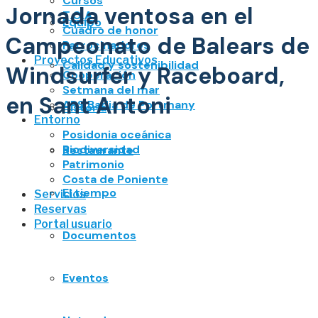
Cursos
Jornada ventosa en el
T.O.A.
Equipo
Cuadro de honor
Campeonato de Balears de
Patrocinadores
Proyectos Educativos
Calidad y sostenibilidad
Windsurfer y Raceboard,
Cooperación
Setmana del mar
en Sant Antoni
APS Badia de Portmany
Historia
Entorno
Posidonia oceánica
Biodiversidad
Restaurante
Patrimonio
Costa de Poniente
El tiempo
Servicios
Reservas
Portal usuario
Documentos
Eventos