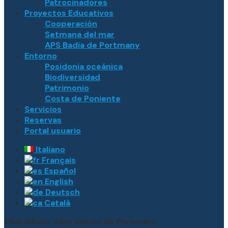
Patrocinadores
Proyectos Educativos
Cooperación
Setmana del mar
APS Badia de Portmany
Entorno
Posidonia oceánica
Biodiversidad
Patrimonio
Costa de Poniente
Servicios
Reservas
Portal usuario
Italiano
Français
Español
English
Deutsch
Català
Club Nàutic Sant Antoni de Portmany