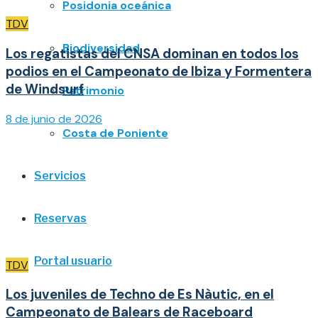
Posidonia oceánica
TDV
Biodiversidad
Los regatistas del CNSA dominan en todos los
podios en el Campeonato de Ibiza y Formentera
de Windsurf
Patrimonio
8 de junio de 2026
Costa de Poniente
Servicios
Reservas
Portal usuario
TDV
Los juveniles de Techno de Es Nàutic, en el
Campeonato de Balears de Raceboard