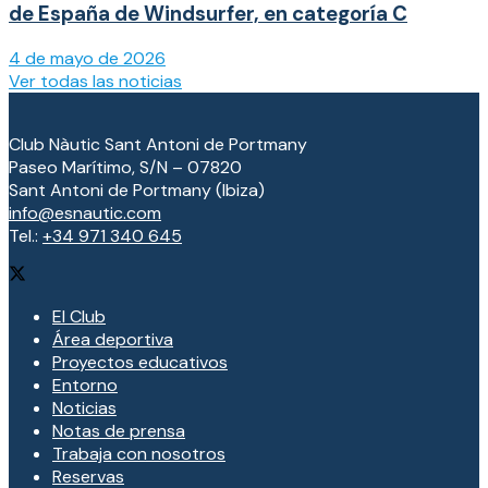
de España de Windsurfer, en categoría C
4 de mayo de 2026
Ver todas las noticias
Club Nàutic Sant Antoni de Portmany
Paseo Marítimo, S/N – 07820
Sant Antoni de Portmany (Ibiza)
info@esnautic.com
Tel.:
+34 971 340 645
El Club
Área deportiva
Proyectos educativos
Entorno
Noticias
Notas de prensa
Trabaja con nosotros
Reservas