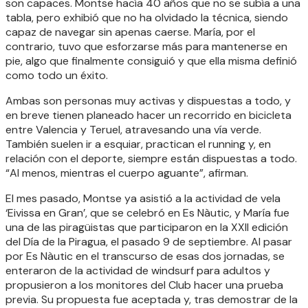
son capaces. Montse hacía 40 años que no se subía a una
tabla, pero exhibió que no ha olvidado la técnica, siendo
capaz de navegar sin apenas caerse. María, por el
contrario, tuvo que esforzarse más para mantenerse en
pie, algo que finalmente consiguió y que ella misma definió
como todo un éxito.
Ambas son personas muy activas y dispuestas a todo, y
en breve tienen planeado hacer un recorrido en bicicleta
entre Valencia y Teruel, atravesando una vía verde.
También suelen ir a esquiar, practican el running y, en
relación con el deporte, siempre están dispuestas a todo.
“Al menos, mientras el cuerpo aguante”, afirman.
El mes pasado, Montse ya asistió a la actividad de vela
‘Eivissa en Gran’, que se celebró en Es Nàutic, y María fue
una de las piragüistas que participaron en la XXII edición
del Día de la Piragua, el pasado 9 de septiembre. Al pasar
por Es Nàutic en el transcurso de esas dos jornadas, se
enteraron de la actividad de windsurf para adultos y
propusieron a los monitores del Club hacer una prueba
previa. Su propuesta fue aceptada y, tras demostrar de la