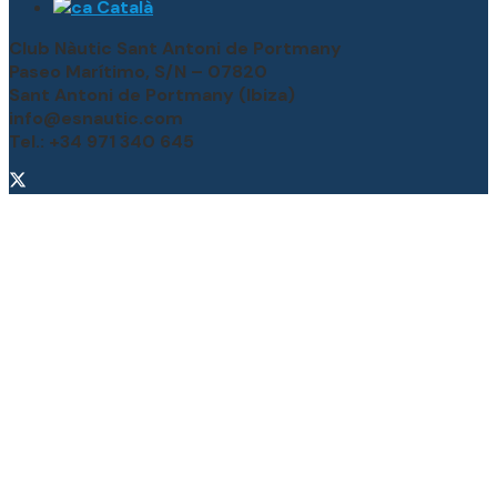
Català
Club Nàutic Sant Antoni de Portmany
Paseo Marítimo, S/N – 07820
Sant Antoni de Portmany (Ibiza)
info@esnautic.com
Tel.: +34 971 340 645