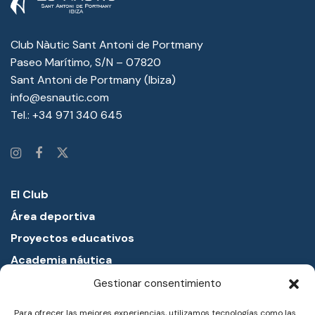
Club Nàutic Sant Antoni de Portmany
Paseo Marítimo, S/N – 07820
Sant Antoni de Portmany (Ibiza)
info@esnautic.com
Tel.:
+34 971 340 645
El Club
Área deportiva
Proyectos educativos
Academia náutica
Entorno
Gestionar consentimiento
Noticias
Para ofrecer las mejores experiencias, utilizamos tecnologías como las