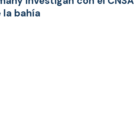
any investigan con el CNSA 
 la bahía