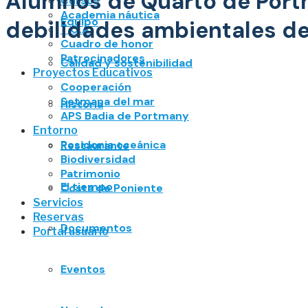
Alumnos de Quartó de Portm
Cursos
Academia náutica
Equipo
debilidades ambientales de
T.O.A.
Cuadro de honor
Patrocinadores
Calidad y sostenibilidad
Proyectos Educativos
Cooperación
Setmana del mar
Historia
APS Badia de Portmany
Entorno
Posidonia oceánica
Restaurante
Biodiversidad
Patrimonio
El tiempo
Costa de Poniente
Servicios
Reservas
Documentos
Portal usuario
Eventos