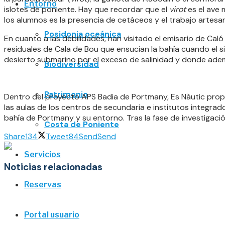
Entorno
islotes de poniente. Hay que recordar que el
virot
es el ave 
los alumnos es la presencia de cetáceos y el trabajo artesan
Posidonia oceánica
En cuanto a las debilidades, han visitado el emisario de Caló 
residuales de Cala de Bou que ensucian la bahía cuando el 
desierto submarino por el exceso de salinidad y donde ade
Biodiversidad
Patrimonio
Dentro del proyecto APS Badia de Portmany, Es Nàutic propo
las aulas de los centros de secundaria e institutos integrados
bahía de Portmany y su entorno. Tras la fase de investigación
Costa de Poniente
Share
134
Tweet
84
Send
Send
Servicios
Noticias relacionadas
Reservas
Portal usuario