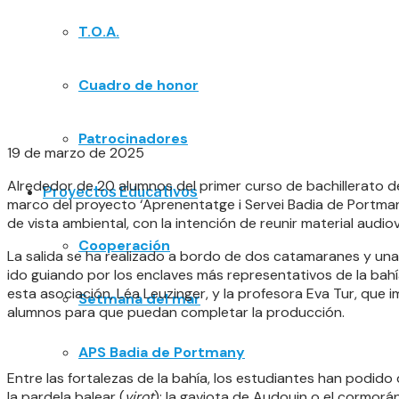
T.O.A.
Cuadro de honor
Patrocinadores
19 de marzo de 2025
Alrededor de 20 alumnos del primer curso de bachillerato del
Proyectos Educativos
marco del proyecto ‘Aprenentatge i Servei Badia de Portman
de vista ambiental, con la intención de reunir material audi
Cooperación
La salida se ha realizado a bordo de dos catamaranes y una
ido guiando por los enclaves más representativos de la bahí
esta asociación, Léa Leuzinger, y la profesora Eva Tur, que
Setmana del mar
alumnos para que puedan completar la producción.
APS Badia de Portmany
Entre las fortalezas de la bahía, los estudiantes han podido
la pardela balear (
virot
); la gaviota de Audouin o el cormorán