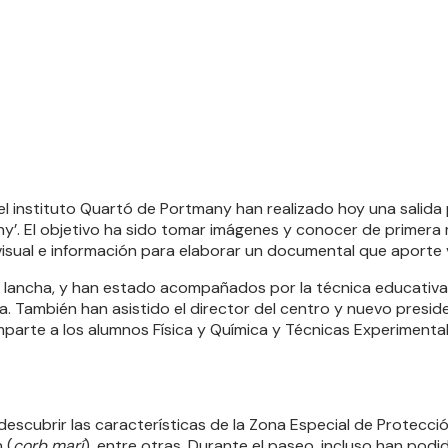
 instituto Quartó de Portmany han realizado hoy una salida po
y’. El objetivo ha sido tomar imágenes y conocer de primera
ovisual e información para elaborar un documental que aporte v
 lancha, y han estado acompañados por la técnica educativa 
a. También han asistido el director del centro y nuevo presid
 imparte a los alumnos Física y Química y Técnicas Experiment
 descubrir las características de la Zona Especial de Protecc
 (
corb marí
), entre otras. Durante el paseo, incluso han po