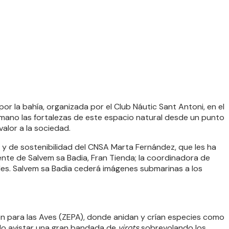
r la bahía, organizada por el Club Náutic Sant Antoni, en el
 mano las fortalezas de este espacio natural desde un punto
alor a la sociedad.
y de sostenibilidad del CNSA Marta Fernández, que les ha
ente de Salvem sa Badia, Fran Tienda; la coordinadora de
ales. Salvem sa Badia cederá imágenes submarinas a los
ión para las Aves (ZEPA), donde anidan y crían especies como
dido avistar una gran bandada de
virots
sobrevolando los