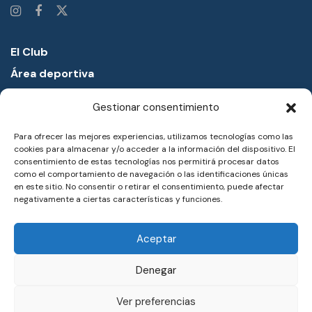
El Club
Área deportiva
Proyectos educativos
Gestionar consentimiento
Academia náutica
Para ofrecer las mejores experiencias, utilizamos tecnologías como las
Entorno
cookies para almacenar y/o acceder a la información del dispositivo. El
Noticias
consentimiento de estas tecnologías nos permitirá procesar datos
como el comportamiento de navegación o las identificaciones únicas
Notas de prensa
en este sitio. No consentir o retirar el consentimiento, puede afectar
negativamente a ciertas características y funciones.
Trabaja con nosotros
Reservas
Aceptar
Aviso legal
Denegar
Política de privacidad
Ver preferencias
Política de cookies