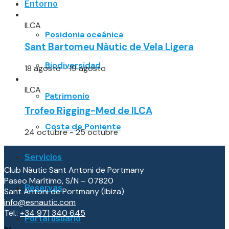
Entorno
ILCA
Posidonia oceánica
Sant Bartomeu Nàutic de Vela Ligera
Biodiversidad
18 agosto
-
19 agosto
ILCA
Patrimonio
Trofeo Rigging-Med de ILCA
Costa de Poniente
24 octubre
-
25 octubre
Servicios
Club Nàutic Sant Antoni de Portmany
Paseo Marítimo, S/N – 07820
Reservas
Sant Antoni de Portmany (Ibiza)
info@esnautic.com
Tel.:
+34 971 340 645
Portal usuario