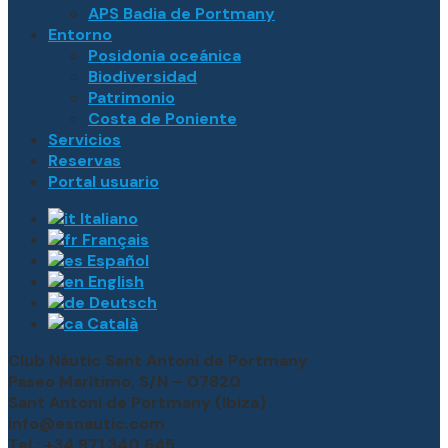
APS Badia de Portmany
Entorno
Posidonia oceánica
Biodiversidad
Patrimonio
Costa de Poniente
Servicios
Reservas
Portal usuario
Italiano
Français
Español
English
Deutsch
Català
Club Nàutic Sant Antoni de Portmany
Paseo Marítimo, S/N – 07820
Sant Antoni de Portmany (Ibiza)
info@esnautic.com
Tel.: +34 971 340 645