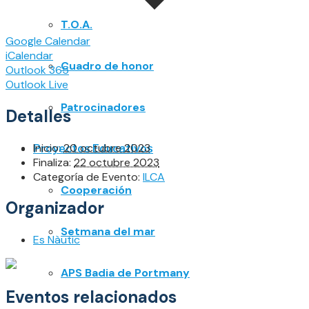
T.O.A.
Google Calendar
iCalendar
Cuadro de honor
Outlook 365
Outlook Live
Patrocinadores
Detalles
Inicio:
20 octubre 2023
Proyectos Educativos
Finaliza:
22 octubre 2023
Categoría de Evento:
ILCA
Cooperación
Organizador
Setmana del mar
Es Nàutic
APS Badia de Portmany
Eventos relacionados