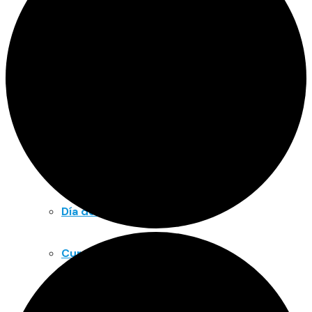
Notas de prensa
Trabaja con nosotros
Área deportiva
Vela
Piragüismo
Día de la piragua
Cursos
Academia náutica