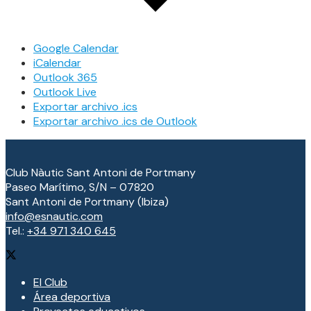
Google Calendar
iCalendar
Outlook 365
Outlook Live
Exportar archivo .ics
Exportar archivo .ics de Outlook
Club Nàutic Sant Antoni de Portmany
Paseo Marítimo, S/N – 07820
Sant Antoni de Portmany (Ibiza)
info@esnautic.com
Tel.:
+34 971 340 645
El Club
Área deportiva