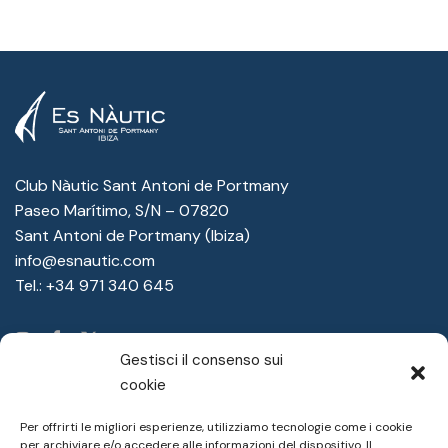
Club Nàutic Sant Antoni de Portmany
Paseo Marítimo, S/N – 07820
Sant Antoni de Portmany (Ibiza)
info@esnautic.com
Tel.:
+34 971 340 645
Gestisci il consenso sui
cookie
Il Club
Per offrirti le migliori esperienze, utilizziamo tecnologie come i cookie
Area Sportiva
per archiviare e/o accedere alle informazioni del dispositivo. Il