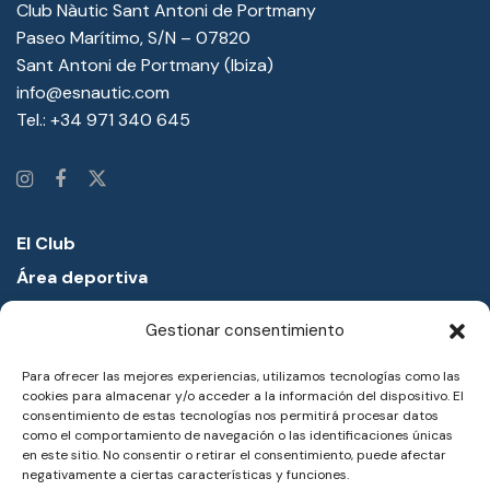
Club Nàutic Sant Antoni de Portmany
Paseo Marítimo, S/N – 07820
Sant Antoni de Portmany (Ibiza)
info@esnautic.com
Tel.:
+34 971 340 645
El Club
Área deportiva
Proyectos educativos
Gestionar consentimiento
Academia náutica
Para ofrecer las mejores experiencias, utilizamos tecnologías como las
Entorno
cookies para almacenar y/o acceder a la información del dispositivo. El
Noticias
consentimiento de estas tecnologías nos permitirá procesar datos
como el comportamiento de navegación o las identificaciones únicas
Notas de prensa
en este sitio. No consentir o retirar el consentimiento, puede afectar
negativamente a ciertas características y funciones.
Trabaja con nosotros