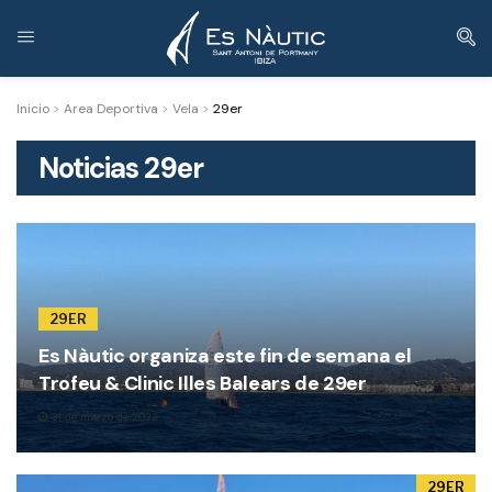
Inicio
>
Area Deportiva
>
Vela
>
29er
Noticias
29er
29ER
Es Nàutic organiza este fin de semana el
Trofeu & Clinic Illes Balears de 29er
31 de marzo de 2022
29ER