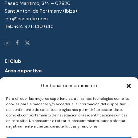
Paseo Marítimo, S/N – 07820
Sant Antoni de Portmany (Ibiza)
info@esnautic.com
Tel.:
+34 971 340 645
El Club
Área deportiva
Proyectos educativos
Gestionar consentimiento
Academia náutica
Para ofrecer las mejores experiencias, utilizamos tecnologías como las
Entorno
cookies para almacenar y/o acceder a la información del dispositivo. El
Noticias
consentimiento de estas tecnologías nos permitirá procesar datos
como el comportamiento de navegación o las identificaciones únicas
Notas de prensa
en este sitio. No consentir o retirar el consentimiento, puede afectar
negativamente a ciertas características y funciones.
Trabaja con nosotros
Reservas