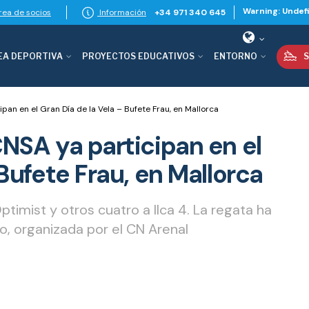
Warning
: Undef
ea de socios
Información
+34 971 340 645
EA DEPORTIVA
PROYECTOS EDUCATIVOS
ENTORNO
S
pan en el Gran Día de la Vela – Bufete Frau, en Mallorca
NSA ya participan en el
 Bufete Frau, en Mallorca
timist y otros cuatro a Ilca 4. La regata ha
, organizada por el CN Arenal