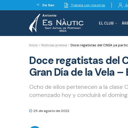
De San
Trabaja con nosotros
Ár
°C
Antonio
EL CLUB
ÁR
Inicio
>
Noticias prensa
>
Doce regatistas del CNSA ya partici
Doce regatistas del C
Gran Día de la Vela –
Ocho de ellos pertenecen a la clase Op
comenzado hoy y concluirá el domingo
25 de agosto de 2022