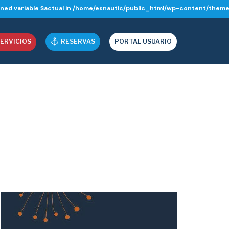
ined variable $actual in
/home/esnautic/public_html/wp-content/themes
ERVICIOS
RESERVAS
PORTAL USUARIO