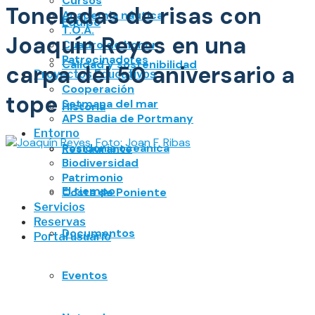
Cursos
Toneladas de risas con
Academia náutica
Equipo
T.O.A.
Joaquín Reyes en una
Cuadro de honor
Patrocinadores
Calidad y sostenibilidad
carpa del 50 aniversario a
Proyectos Educativos
Cooperación
tope
Setmana del mar
Historia
APS Badia de Portmany
Entorno
Posidonia oceánica
Restaurante
Biodiversidad
Patrimonio
El tiempo
Costa de Poniente
Servicios
Reservas
Documentos
Portal usuario
Eventos