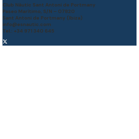
Club Nàutic Sant Antoni de Portmany
Paseo Marítimo, S/N – 07820
Sant Antoni de Portmany (Ibiza)
info@esnautic.com
Tel.: +34 971 340 645