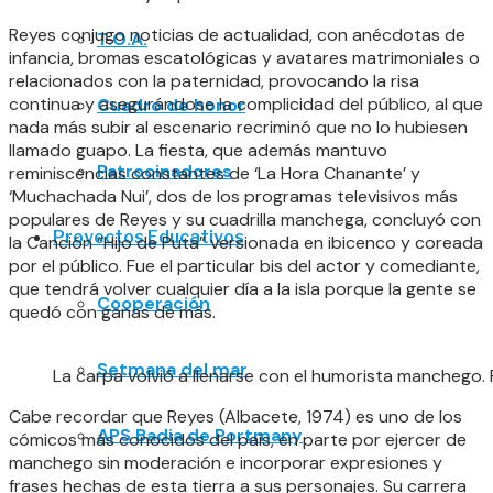
Reyes conjugo noticias de actualidad, con anécdotas de
T.O.A.
infancia, bromas escatológicas y avatares matrimoniales o
relacionados con la paternidad, provocando la risa
continua y asegurándose la complicidad del público, al que
Cuadro de honor
nada más subir al escenario recriminó que no lo hubiesen
llamado guapo. La fiesta, que además mantuvo
Patrocinadores
reminiscencias constantes de ‘La Hora Chanante’ y
‘Muchachada Nui’, dos de los programas televisivos más
populares de Reyes y su cuadrilla manchega, concluyó con
Proyectos Educativos
la Canción “Hijo de Puta” versionada en ibicenco y coreada
por el público. Fue el particular bis del actor y comediante,
que tendrá volver cualquier día a la isla porque la gente se
Cooperación
quedó con ganas de más.
Setmana del mar
La carpa volvió a llenarse con el humorista manchego. 
Cabe recordar que Reyes (Albacete, 1974) es uno de los
APS Badia de Portmany
cómicos más conocidos del país, en parte por ejercer de
manchego sin moderación e incorporar expresiones y
frases hechas de esta tierra a sus personajes. Su carrera