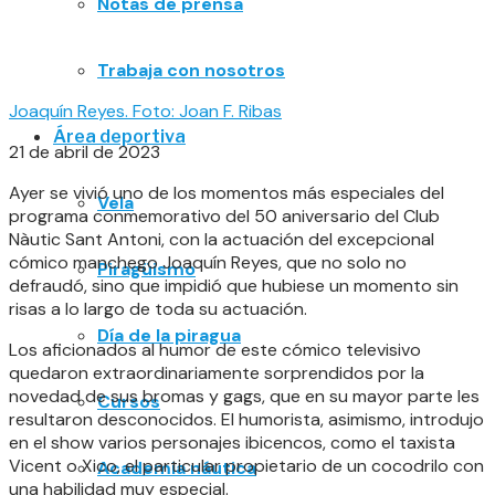
Notas de prensa
Trabaja con nosotros
Joaquín Reyes. Foto: Joan F. Ribas
Área deportiva
21 de abril de 2023
Ayer se vivió uno de los momentos más especiales del
Vela
programa conmemorativo del 50 aniversario del Club
Nàutic Sant Antoni, con la actuación del excepcional
cómico manchego Joaquín Reyes, que no solo no
Piragüismo
defraudó, sino que impidió que hubiese un momento sin
risas a lo largo de toda su actuación.
Día de la piragua
Los aficionados al humor de este cómico televisivo
quedaron extraordinariamente sorprendidos por la
novedad de sus bromas y gags, que en su mayor parte les
Cursos
resultaron desconocidos. El humorista, asimismo, introdujo
en el show varios personajes ibicencos, como el taxista
Vicent o Xico, el particular propietario de un cocodrilo con
Academia náutica
una habilidad muy especial.