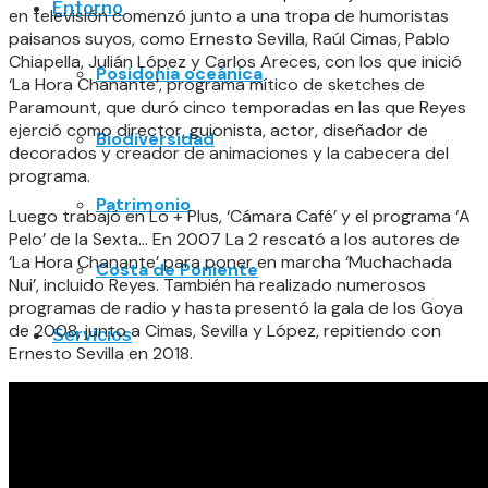
Entorno
en televisión comenzó junto a una tropa de humoristas
paisanos suyos, como Ernesto Sevilla, Raúl Cimas, Pablo
Chiapella, Julián López y Carlos Areces, con los que inició
Posidonia oceánica
‘La Hora Chanante’, programa mítico de sketches de
Paramount, que duró cinco temporadas en las que Reyes
ejerció como director, guionista, actor, diseñador de
Biodiversidad
decorados y creador de animaciones y la cabecera del
programa.
Patrimonio
Luego trabajó en Lo + Plus, ‘Cámara Café’ y el programa ‘A
Pelo’ de la Sexta… En 2007 La 2 rescató a los autores de
‘La Hora Chanante’ para poner en marcha ‘Muchachada
Costa de Poniente
Nui’, incluido Reyes. También ha realizado numerosos
programas de radio y hasta presentó la gala de los Goya
de 2008, junto a Cimas, Sevilla y López, repitiendo con
Servicios
Ernesto Sevilla en 2018.
Reservas
Portal usuario