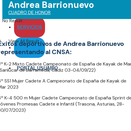
Andrea Barrionuevo
ENTORNO
CUADRO DE HONOR
No Result
SERVICIOS
View All Result
Éxitos deportivos de Andrea Barrionuevo
RESERVAS
representando al CNSA:
3ª K-2 Mixto Cadete Campeonato de España de Kayak de Ma
PORTAL USUARIO
(Sanlúcar de Barrameda, Cádiz 03-04/09/22)
6ª SS1 Mujer Cadete A Campeonato de España de Kayak de
Mar 2023
6ª K-4 500 m Mujer Cadete Campeonato de España Sprint d
Jóvenes Promesas Cadete e Infantil (Trasona, Asturias, 28-
30/07/2023)