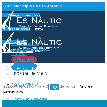
28
Municipio De San Antonio
°C
Trabaja con nosotros
Área de socios
EL CLUB
Información
ÁREA DEPORTIVA
PROYECTOS EDUCATIVOS
+34 971 340 645
ENTORNO
SERVICIOS
ES
RESERVAS
EL CLUB
PORTAL USUARIO
ÁREA DEPORTIVA
Inicio
>
Área deportiva
>
Cuadro de honor
>
Andrea
Barrionuevo
No Result
PROYECTOS EDUCATIVOS
View All Result