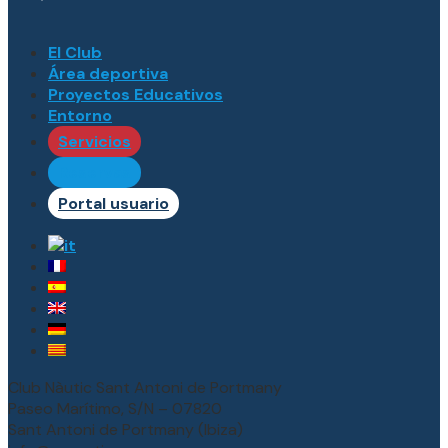
El Club
Área deportiva
Proyectos Educativos
Entorno
Servicios
Reservas
Portal usuario
Club Nàutic Sant Antoni de Portmany
Paseo Marítimo, S/N – 07820
Sant Antoni de Portmany (Ibiza)