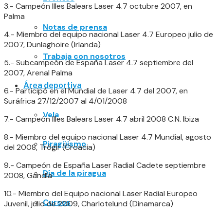
3.- Campeón Illes Balears Laser 4.7 octubre 2007, en
Palma
Notas de prensa
4.- Miembro del equipo nacional Laser 4.7 Europeo julio de
2007, Dunlaghoire (Irlanda)
Trabaja con nosotros
5.- Subcampeón de España Laser 4.7 septiembre del
2007, Arenal Palma
Área deportiva
6.- Participó en el Mundial de Laser 4.7 del 2007, en
Suráfrica 27/12/2007 al 4/01/2008
Vela
7.- Campeón Illes Balears Laser 4.7 abril 2008 C.N. Ibiza
8.- Miembro del equipo nacional Laser 4.7 Mundial, agosto
Piragüismo
del 2008, Trógir (Croacia)
9.- Campeón de España Laser Radial Cadete septiembre
Día de la piragua
2008, Gandía
10.- Miembro del Equipo nacional Laser Radial Europeo
Cursos
Juvenil, julio de 2009, Charlotelund (Dinamarca)