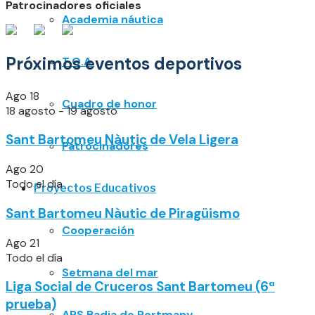
Patrocinadores oficiales
Academia náutica
Próximos eventos deportivos
T.O.A.
Ago
18
Cuadro de honor
18 agosto
-
19 agosto
Sant Bartomeu Nàutic de Vela Ligera
Patrocinadores
Ago
20
Todo el día
Proyectos Educativos
Sant Bartomeu Nàutic de Piragüismo
Cooperación
Ago
21
Todo el día
Setmana del mar
Liga Social de Cruceros Sant Bartomeu (6ª
prueba)
APS Badia de Portmany