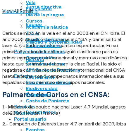
Vela
Junta directiva
Piragüismo
View All Result
Cuadro de honor
Día de la piragua
Cursos
Equipo
Academia náutica
Carlos se inició en la vela en el año 2003 en el C.N. Ibiza. El
T.O.A.
año 2005 decidió incorporarse al CNSA y dar el salto al
Cuadro de honor
Calidad y sostenibilidad
laser 4.7, donde realizó un cambio espectacular. En su
Patrocinadores
primer año como infantil consiguió clasificarse para su
Proyectos Educativos
primer campeonato internacional y mantuvo esa dinámica
Cooperación
Historia
hasta que terminó su etapa en la clase Radial. Ha sido el
Setmana del mar
regatista con más representación internacional del CNSA
APS Badia de Portmany
hasta la fecha, con 5 campeonatos internacionales a sus
Entorno
Restaurante
espaldas como miembro de equipos nacionales.
Posidonia oceánica
Biodiversidad
Palmarés de Carlos en el CNSA:
Patrimonio
El tiempo
Costa de Poniente
1.- Miembro del equipo nacional Laser 4.7 Mundial, agosto
Servicios
Documentos
del 2006, Hourtin (Francia)
Reservas
Portal usuario
2.- Campeón de Baleares Laser 4.7 en abril del 2007, Ibiza
Eventos