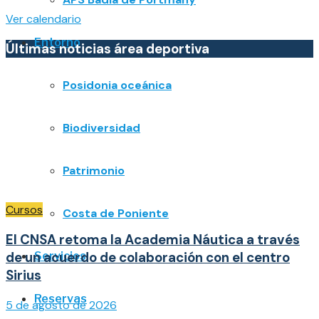
Ver calendario
Entorno
Últimas noticias área deportiva
Posidonia oceánica
Biodiversidad
Patrimonio
Cursos
Costa de Poniente
El CNSA retoma la Academia Náutica a través
de un acuerdo de colaboración con el centro
Servicios
Sirius
Reservas
5 de agosto de 2026