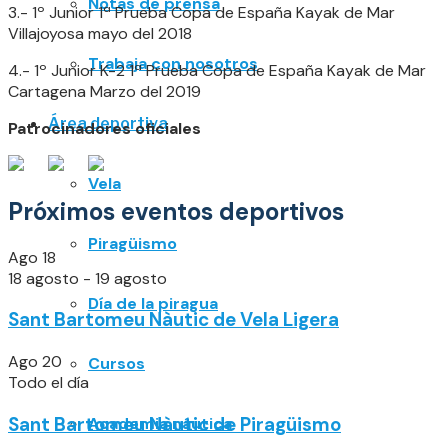
Notas de prensa
3.- 1º Junior 1ª Prueba Copa de España Kayak de Mar
Villajoyosa mayo del 2018
Trabaja con nosotros
4.- 1º Junior K-2 1ª Prueba Copa de España Kayak de Mar
Cartagena Marzo del 2019
Área deportiva
Patrocinadores oficiales
Vela
Próximos eventos deportivos
Piragüismo
Ago
18
18 agosto
-
19 agosto
Día de la piragua
Sant Bartomeu Nàutic de Vela Ligera
Ago
20
Cursos
Todo el día
Sant Bartomeu Nàutic de Piragüismo
Academia náutica