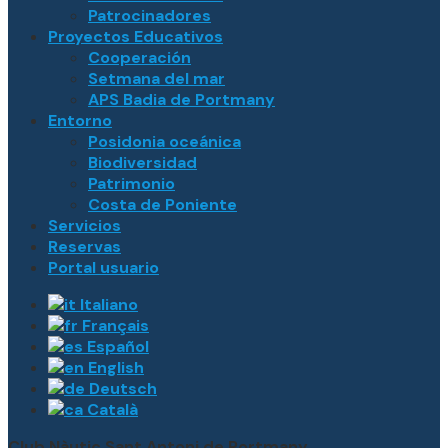
Patrocinadores
Proyectos Educativos
Cooperación
Setmana del mar
APS Badia de Portmany
Entorno
Posidonia oceánica
Biodiversidad
Patrimonio
Costa de Poniente
Servicios
Reservas
Portal usuario
Italiano
Français
Español
English
Deutsch
Català
Club Nàutic Sant Antoni de Portmany