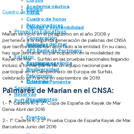
Cursos
Academia náutica
Equipo
Cuadro de honor
T.O.A.
Cuadro de honor
Patrocinadores
Calidad y sostenibilidad
Proyectos Educativos
Marian se inició en el piragüismo en el año 2008 y
Cooperación
pertenece a la segunda generación de palistas del CNSA
Setmana del mar
Historia
que tantos éxitos han aportado a la entidad. En su caso,
APS Badia de Portmany
hay que destacar su participación en la modalidad de
Entorno
Kayak de Mar – Surfski en las pruebas nacionales llegando
Posidonia oceánica
Restaurante
incluso a formar parte de un equipo nacional para
Biodiversidad
participar en el Campeonato de Europa de Surfski,
Patrimonio
celebrado en Francia en septiembre de 2019.
El tiempo
Costa de Poniente
Servicios
Palmarés de Marian en el CNSA:
Reservas
Documentos
Portal usuario
1.- 1º Cadete K-2 2ª Copa de España de Kayak de Mar
Denia Abril del 2016
Eventos
2.- 1º Cadete K-2 3ª Prueba Copa de España Kayak de Mar
Barcelona Junio del 2016