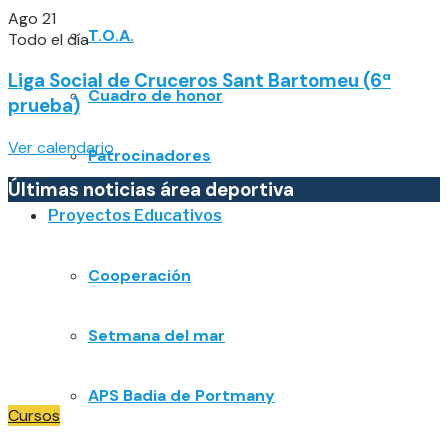
Ago
21
T.O.A.
Todo el día
Liga Social de Cruceros Sant Bartomeu (6ª
Cuadro de honor
prueba)
Ver calendario
Patrocinadores
Últimas noticias área deportiva
Proyectos Educativos
Cooperación
Setmana del mar
APS Badia de Portmany
Cursos