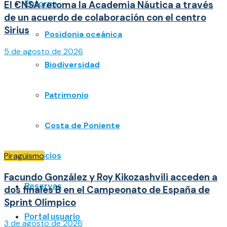
El CNSA retoma la Academia Náutica a través
Entorno
de un acuerdo de colaboración con el centro
Sirius
Posidonia oceánica
5 de agosto de 2026
Biodiversidad
Patrimonio
Costa de Poniente
Piragüismo
Servicios
Facundo González y Roy Kikozashvili acceden a
Reservas
dos finales B en el Campeonato de España de
Sprint Olímpico
Portal usuario
3 de agosto de 2026