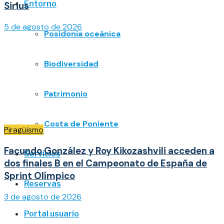
Entorno
Sirius
5 de agosto de 2026
Posidonia oceánica
Biodiversidad
Patrimonio
Costa de Poniente
Piragüismo
Facundo González y Roy Kikozashvili acceden a
Servicios
dos finales B en el Campeonato de España de
Sprint Olímpico
Reservas
3 de agosto de 2026
Portal usuario