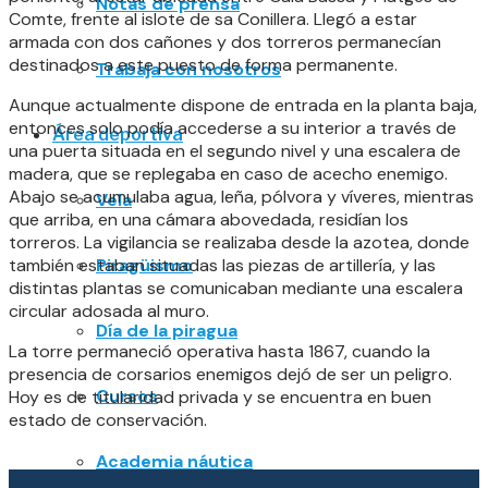
Notas de prensa
Comte, frente al islote de sa Conillera. Llegó a estar
armada con dos cañones y dos torreros permanecían
destinados a este puesto de forma permanente.
Trabaja con nosotros
Aunque actualmente dispone de entrada en la planta baja,
entonces solo podía accederse a su interior a través de
Área deportiva
una puerta situada en el segundo nivel y una escalera de
madera, que se replegaba en caso de acecho enemigo.
Abajo se acumulaba agua, leña, pólvora y víveres, mientras
Vela
que arriba, en una cámara abovedada, residían los
torreros. La vigilancia se realizaba desde la azotea, donde
también estaban situadas las piezas de artillería, y las
Piragüismo
distintas plantas se comunicaban mediante una escalera
circular adosada al muro.
Día de la piragua
La torre permaneció operativa hasta 1867, cuando la
presencia de corsarios enemigos dejó de ser un peligro.
Cursos
Hoy es de titularidad privada y se encuentra en buen
estado de conservación.
Academia náutica
Entorno