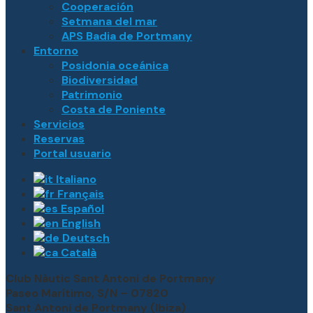
Cooperación
Setmana del mar
APS Badia de Portmany
Entorno
Posidonia oceánica
Biodiversidad
Patrimonio
Costa de Poniente
Servicios
Reservas
Portal usuario
Italiano
Français
Español
English
Deutsch
Català
Club Nàutic Sant Antoni de Portmany
Paseo Marítimo, S/N – 07820
Sant Antoni de Portmany (Ibiza)