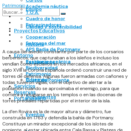
Cursos
Patrimonio
Academia náutica
Equipo
T.O.A.
Cuadro de honor
No Result
Patrocinadores
Calidad y sostenibilidad
Proyectos Educativos
View All Result
Cooperación
Setmana del mar
Historia
APS Badia de Portmany
A causa del asedio constante por parte de los corsarios
Entorno
berberiscos, que capturaban a los isleños e incluso los
Posidonia oceánica
Restaurante
vendían como esclavos en los mercados africanos, en el
Biodiversidad
siglo XVIII la Corona Española ordenó construir una red de
Patrimonio
torres de defensa. Algunas fueron armadas con cañones y
El tiempo
Costa de Poniente
todas tuvieron vigías, con el objetivo de alertar a la
Servicios
población cuando se aproximaba el enemigo, para que
Reservas
corriera a refugiarse en los templos o en las docenas de
Documentos
Portal usuario
torres prediales repartidas por el interior de la isla.
La d’en Rovira es la de mayor altura y diámetro, fue
Eventos
construida en 1763 y defendía la bahía de Portmany.
Constituye un mirador excepcional de los islotes de
poniente, al estar ubicada entre Cala Bassa y Platges de